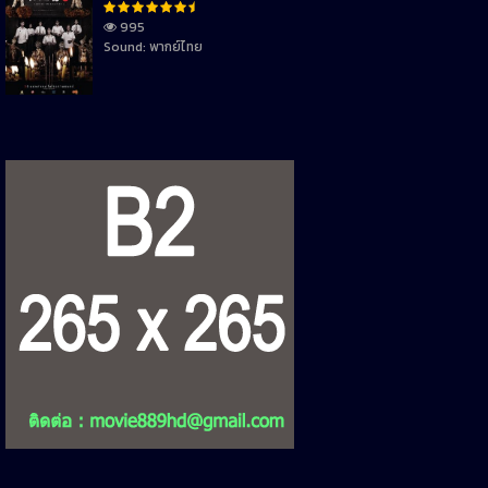
995
Sound: พากย์ไทย