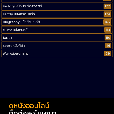
History หนังประวัติศาสตร์
177
Family หนังครอบครัว
174
Biography หนังชีวประวัติ
146
Music หนังดนตรี
118
1XBET
115
sport หนังกีฬา
91
War หนังสงคราม
79
Western หนังคาวบอยตะวันตก
52
Short หนังสั้น
38
Reality-TV หนังเรียลลิตี้ทีวี
23
war
1
ดูหนังออนไลน์
ติดต่อลงโฆษณา