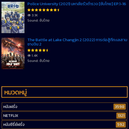
Police University (2021) มหาลัยรั้วตำรวจ [ซับไทย] EP.1-16
3.1K
Sound: ซับไทย
The Battle at Lake Changjin 2 (2022) การต่อสู้ที่ทะเลสาบ
ชางจิน 2
1.4K
Sound: ซับไทย
หมวดหมู่
หนังฝรั่ง
3598
NETFLIX
1321
หนังซีรี่ย์ฝรั่ง
592