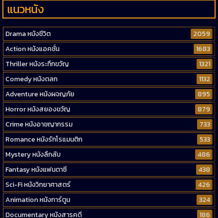
แนวหนัง
Drama หนังชีวิต
2059
Action หนังแอคชั่น
1683
Thriller หนังระทึกขวัญ
1321
Comedy หนังตลก
1132
Adventure หนังผจญภัย
895
Horror หนังสยองขวัญ
879
Crime หนังอาชญากรรม
733
Romance หนังรักโรแมนติก
533
Mystery หนังลึกลับ
486
Fantasy หนังแฟนตาซี
438
Sci-Fi หนังวิทยาศาสตร์
426
Animation หนังการ์ตูน
324
Documentary หนังสารคดี
186