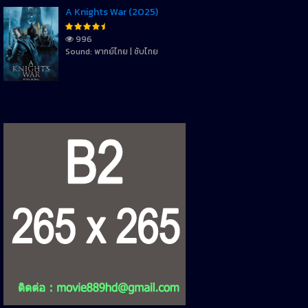
A Knights War (2025)
996
Sound: พากย์ไทย | ซับไทย