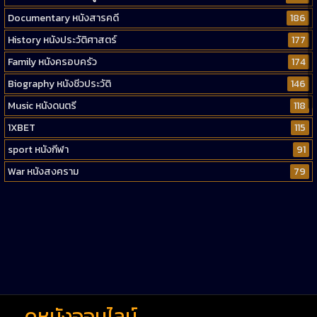
Documentary หนังสารคดี
186
History หนังประวัติศาสตร์
177
Family หนังครอบครัว
174
Biography หนังชีวประวัติ
146
Music หนังดนตรี
118
1XBET
115
sport หนังกีฬา
91
War หนังสงคราม
79
Western หนังคาวบอยตะวันตก
52
Short หนังสั้น
38
Reality-TV หนังเรียลลิตี้ทีวี
23
war
1
ดูหนังออนไลน์