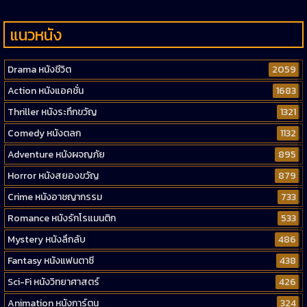
แนวหนัง
Drama หนังชีวิต
2059
Action หนังแอคชั่น
1683
Thriller หนังระทึกขวัญ
1321
Comedy หนังตลก
1132
Adventure หนังผจญภัย
895
Horror หนังสยองขวัญ
879
Crime หนังอาชญากรรม
733
Romance หนังรักโรแมนติก
533
Mystery หนังลึกลับ
486
Fantasy หนังแฟนตาซี
438
Sci-Fi หนังวิทยาศาสตร์
426
Animation หนังการ์ตูน
324