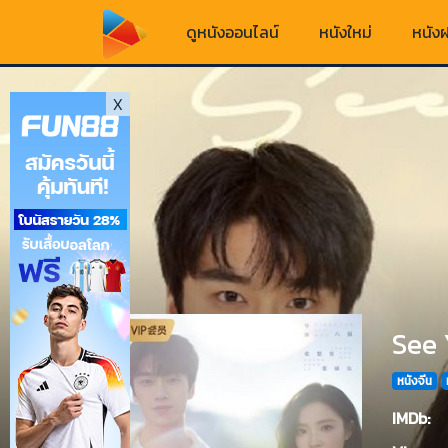
ดูหนังออนไลน์
หนังใหม่
หนังฝ
X
See 
หนังจีน
IMDb: