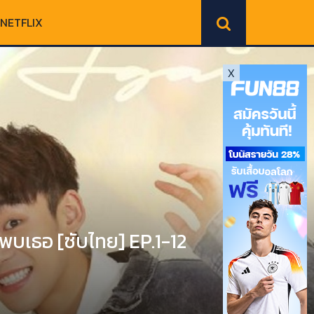
NETFLIX
X
พบเธอ [ซับไทย] EP.1-12