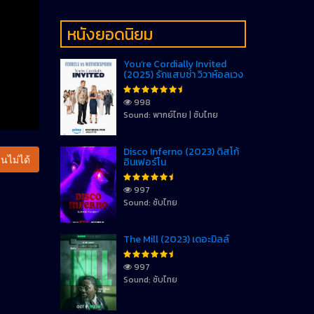
หนังยอดนิยม
You’re Cordially Invited
(2025) รักแสบซ่า วิวาห์อลเวง
998
Sound: พากย์ไทย | ซับไทย
Disco Inferno (2023) ดิสโก้
นไม่ได้
อินเฟอร์โน
997
Sound: ซับไทย
The Mill (2023) เดอะมิลล์
997
Sound: ซับไทย