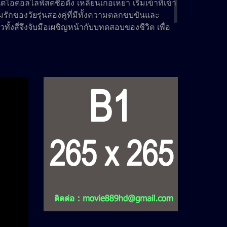
ไอดอลไลฟ์สดชื่อดัง เหลียนเกอเหยา เริ่มเข้าที่เข้า
ักของวัยรุ่นสองคู่ที่มีทั้งความตลกขบขันและ
ั้งสี่จึงจับมือเผชิญหน้ากับบทดสอบของชีวิต เพื่อ