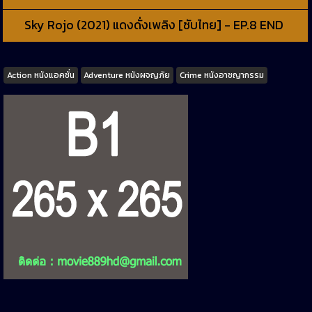
Sky Rojo (2021) แดงดั่งเพลิง [ซับไทย] - EP.8 END
Tags
Action หนังแอคชั่น
Adventure หนังผจญภัย
Crime หนังอาชญากรรม