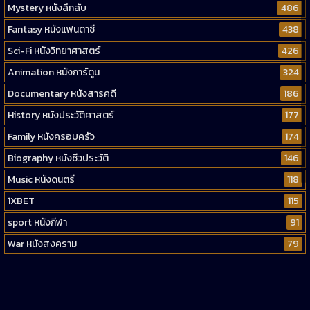
Mystery หนังลึกลับ
486
Fantasy หนังแฟนตาซี
438
Sci-Fi หนังวิทยาศาสตร์
426
Animation หนังการ์ตูน
324
Documentary หนังสารคดี
186
History หนังประวัติศาสตร์
177
Family หนังครอบครัว
174
Biography หนังชีวประวัติ
146
Music หนังดนตรี
118
1XBET
115
sport หนังกีฬา
91
War หนังสงคราม
79
Western หนังคาวบอยตะวันตก
52
Short หนังสั้น
38
Reality-TV หนังเรียลลิตี้ทีวี
23