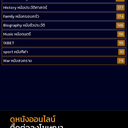
History หนังประวัติศาสตร์
177
Family หนังครอบครัว
174
Biography หนังชีวประวัติ
146
Music หนังดนตรี
118
1XBET
115
sport หนังกีฬา
91
War หนังสงคราม
79
Western หนังคาวบอยตะวันตก
52
Short หนังสั้น
38
Reality-TV หนังเรียลลิตี้ทีวี
23
war
1
ดูหนังออนไลน์
ติดต่อลงโฆษณา