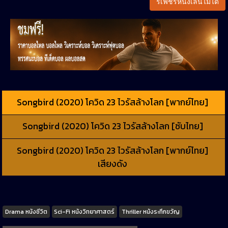
รีเฟชรหนังเล่นไม่ได้
Songbird (2020) โควิด 23 ไวรัสล้างโลก [พากย์ไทย]
Songbird (2020) โควิด 23 ไวรัสล้างโลก [ซับไทย]
Songbird (2020) โควิด 23 ไวรัสล้างโลก [พากย์ไทย]
เสียงดัง
Tags
Drama หนังชีวิต
Sci-Fi หนังวิทยาศาสตร์
Thriller หนังระทึกขวัญ