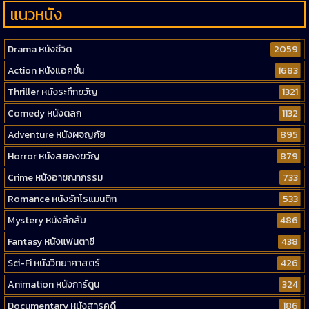
แนวหนัง
Drama หนังชีวิต
2059
Action หนังแอคชั่น
1683
Thriller หนังระทึกขวัญ
1321
Comedy หนังตลก
1132
Adventure หนังผจญภัย
895
Horror หนังสยองขวัญ
879
Crime หนังอาชญากรรม
733
Romance หนังรักโรแมนติก
533
Mystery หนังลึกลับ
486
Fantasy หนังแฟนตาซี
438
Sci-Fi หนังวิทยาศาสตร์
426
Animation หนังการ์ตูน
324
Documentary หนังสารคดี
186