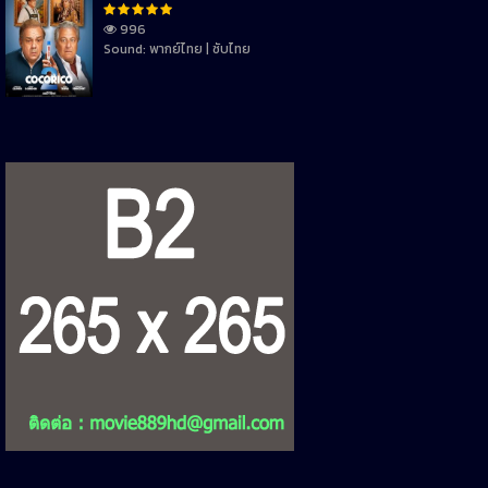
996
Sound: พากย์ไทย | ซับไทย