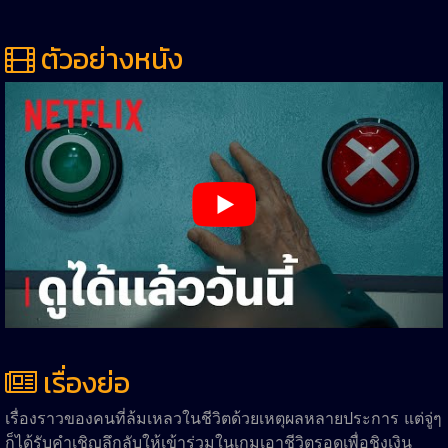
ตัวอย่างหนัง
เรื่องย่อ
เรื่องราวของคนที่ล้มเหลวในชีวิตด้วยเหตุผลหลายประการ แต่จู่ๆ
ก็ได้รับคำเชิญลึกลับให้เข้าร่วมในเกมเอาชีวิตรอดเพื่อชิงเงิน