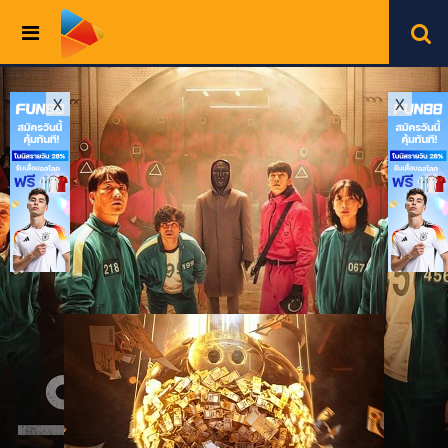
Toggle
navigation
X
X