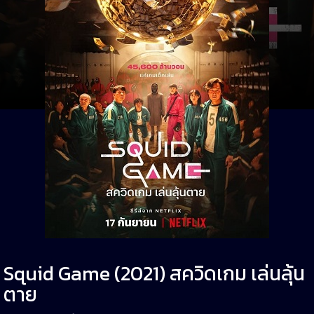
Squid Game (2021) สควิดเกม เล่นลุ้น
ตาย