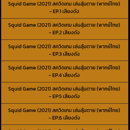
Squid Game (2021) สควิดเกม เล่นลุ้นตาย (พากย์ไทย)
- EP.1 เสียงดัง
Squid Game (2021) สควิดเกม เล่นลุ้นตาย (พากย์ไทย)
- EP.2 เสียงดัง
Squid Game (2021) สควิดเกม เล่นลุ้นตาย (พากย์ไทย)
- EP.3 เสียงดัง
Squid Game (2021) สควิดเกม เล่นลุ้นตาย (พากย์ไทย)
- EP.4 เสียงดัง
Squid Game (2021) สควิดเกม เล่นลุ้นตาย (พากย์ไทย)
- EP.5 เสียงดัง
Squid Game (2021) สควิดเกม เล่นลุ้นตาย (พากย์ไทย)
- EP.6 เสียงดัง