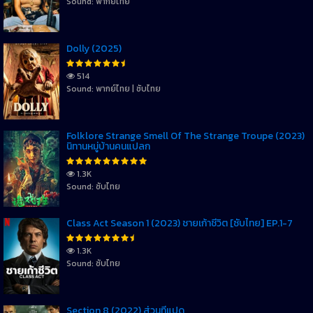
Sound: พากย์ไทย
Dolly (2025)
514
Sound: พากย์ไทย | ซับไทย
Folklore Strange Smell Of The Strange Troupe (2023)
นิทานหมู่บ้านคนแปลก
1.3K
Sound: ซับไทย
Class Act Season 1 (2023) ชายเก้าชีวิต [ซับไทย] EP.1-7
1.3K
Sound: ซับไทย
Section 8 (2022) ส่วนที่แปด