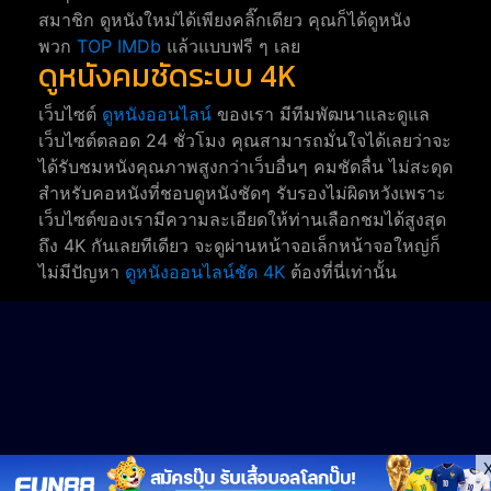
สมาชิก ดูหนังใหม่ได้เพียงคลิ๊กเดียว คุณก็ได้ดูหนัง
พวก
TOP IMDb
แล้วแบบฟรี ๆ เลย
ดูหนังคมชัดระบบ 4K
เว็บไซต์
ดูหนังออนไลน์
ของเรา มีทีมพัฒนาและดูแล
เว็บไซต์ตลอด 24 ชั่วโมง คุณสามารถมั่นใจได้เลยว่าจะ
ได้รับชมหนังคุณภาพสูงกว่าเว็บอื่นๆ คมชัดลื่น ไม่สะดุด
สำหรับคอหนังที่ชอบดูหนังชัดๆ รับรองไม่ผิดหวังเพราะ
เว็บไซต์ของเรามีความละเอียดให้ท่านเลือกชมได้สูงสุด
ถึง 4K กันเลยทีเดียว จะดูผ่านหน้าจอเล็กหน้าจอใหญ่ก็
ไม่มีปัญหา
ดูหนังออนไลน์ชัด 4K
ต้องที่นี่เท่านั้น