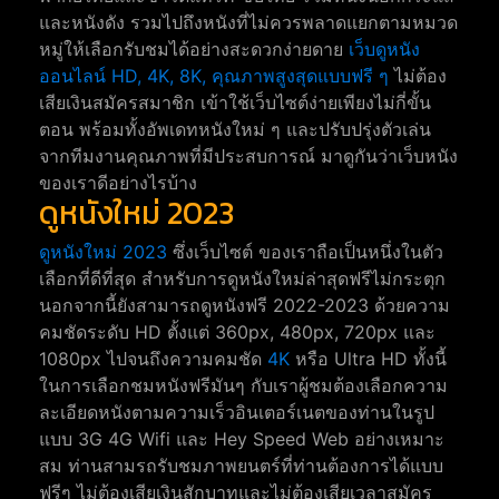
และหนังดัง รวมไปถึงหนังที่ไม่ควรพลาดแยกตามหมวด
หมู่ให้เลือกรับชมได้อย่างสะดวกง่ายดาย
เว็บดูหนัง
ออนไลน์ HD, 4K, 8K, คุณภาพสูงสุดแบบฟรี ๆ
ไม่ต้อง
เสียเงินสมัครสมาชิก เข้าใช้เว็บไซต์ง่ายเพียงไม่กี่ขั้น
ตอน พร้อมทั้งอัพเดทหนังใหม่ ๆ และปรับปรุ่งตัวเล่น
จากทีมงานคุณภาพที่มีประสบการณ์ มาดูกันว่าเว็บหนัง
ของเราดีอย่างไรบ้าง
ดูหนังใหม่ 2023
ดูหนังใหม่ 2023
ซึ่งเว็บไซต์ ของเราถือเป็นหนึ่งในตัว
เลือกที่ดีที่สุด สำหรับการดูหนังใหม่ล่าสุดฟรีไม่กระตุก
นอกจากนี้ยังสามารถดูหนังฟรี 2022-2023 ด้วยความ
คมชัดระดับ HD ตั้งแต่ 360px, 480px, 720px และ
1080px ไปจนถึงความคมชัด
4K
หรือ Ultra HD ทั้งนี้
ในการเลือกชมหนังฟรีมันๆ กับเราผู้ชมต้องเลือกความ
ละเอียดหนังตามความเร็วอินเตอร์เนตของท่านในรูป
แบบ 3G 4G Wifi และ Hey Speed Web อย่างเหมาะ
สม ท่านสามรถรับชมภาพยนตร์ที่ท่านต้องการได้แบบ
ฟรีๆ ไม่ต้องเสียเงินสักบาทและไม่ต้องเสียเวลาสมัคร