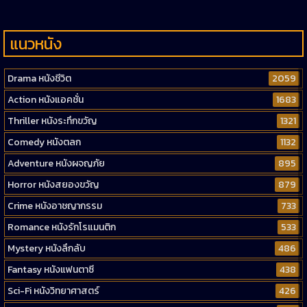
แนวหนัง
Drama หนังชีวิต
2059
Action หนังแอคชั่น
1683
Thriller หนังระทึกขวัญ
1321
Comedy หนังตลก
1132
Adventure หนังผจญภัย
895
Horror หนังสยองขวัญ
879
Crime หนังอาชญากรรม
733
Romance หนังรักโรแมนติก
533
Mystery หนังลึกลับ
486
Fantasy หนังแฟนตาซี
438
Sci-Fi หนังวิทยาศาสตร์
426