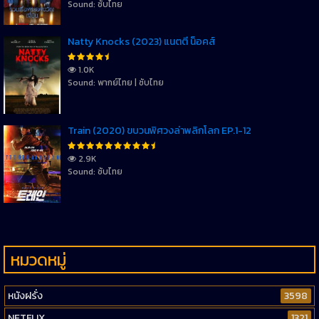
Sound: ซับไทย
Natty Knocks (2023) แนตตี้ น็อคส์
1.0K
Sound: พากย์ไทย | ซับไทย
Train (2020) ขบวนพิศวงล่าพลิกโลก EP.1-12
2.9K
Sound: ซับไทย
หมวดหมู่
หนังฝรั่ง
3598
NETFLIX
1321