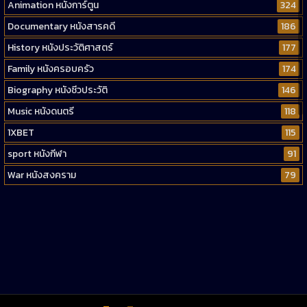
Animation หนังการ์ตูน
324
Documentary หนังสารคดี
186
History หนังประวัติศาสตร์
177
Family หนังครอบครัว
174
Biography หนังชีวประวัติ
146
Music หนังดนตรี
118
1XBET
115
sport หนังกีฬา
91
War หนังสงคราม
79
Western หนังคาวบอยตะวันตก
52
Short หนังสั้น
38
Reality-TV หนังเรียลลิตี้ทีวี
23
war
1