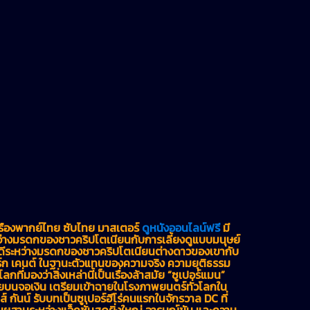
รื่องพากย์ไทย ซับไทย มาสเตอร์
ดูหนังออนไลน์ฟรี
มี
ระหว่างมรดกของชาวคริปโตเนียนกับการเลี้ยงดูแบบมนุษย์
นดีระหว่างมรดกของชาวคริปโตเนียนต่างดาวของเขากับ
ร์ก เคนต์ ในฐานะตัวแทนของความจริง ความยุติธรรม
ลกที่มองว่าสิ่งเหล่านี้เป็นเรื่องล้าสมัย “ซูเปอร์แมน”
ายบนจอเงิน เตรียมเข้าฉายในโรงภาพยนตร์ทั่วโลกใน
์ กันน์ รับบทเป็นซูเปอร์ฮีโร่คนแรกในจักรวาล DC ที่
ผสานระหว่างแอ็คชั่นสุดยิ่งใหญ่ อารมณ์ขัน และความ