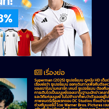
เรื่องย่อ
Superman (2025) ซูเปอร์แมน ดูหนัง HD เต็มเ
เรื่องย่อว่า ซูเปอร์แมน ออกเดินทางเพื่อคืนดี
ของเขาในนามคลาร์ก เคนต์ ซูเปอร์แมน ต้องคื
การเติบโตเป็นมนุษย์ของเขาในฐานะนักข่าวคลา
และวิถีแห่งมนุษย์ ในไม่ช้าเขาก็พบว่าตัวเองอยู่ในโ
ภาพยนตร์เรื่องแรกของ DC Studios ที่จะเข้าฉ
ช่วงซัมเมอร์นี้ โดย Warner Bros. Pictures เจมส
สร้างขึ้นใหม่ด้วยสไตล์เฉพาะตัวของเขา โดยผสม