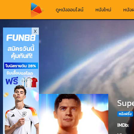
ดูหนังออนไลน์
หนังใหม่
หนังฝ
X
Supe
หนังฝรั่ง
IMDb: