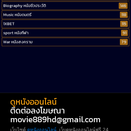
Biography หนังชีวประวัติ
146
Music หนังดนตรี
118
1XBET
115
sport หนังกีฬา
91
War หนังสงคราม
79
Western หนังคาวบอยตะวันตก
52
Short หนังสั้น
38
Reality-TV หนังเรียลลิตี้ทีวี
23
war
1
ดูหนังออนไลน์
ติดต่อลงโฆษณา
movie889hd@gmail.com
เว็บไซต์
ดูหนังออนไลน์
, เว็บดูหนังออนไลน์ฟรี 24