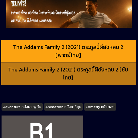
The Addams Family 2 (2021) ตระกูลนี้ผียังหลบ 2
[พากย์ไทย]
The Addams Family 2 (2021) ตระกูลนี้ผียังหลบ 2 [ซับ
ไทย]
Tags
Adventure หนังผจญภัย
Animation หนังการ์ตูน
Comedy หนังตลก