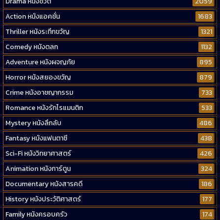
Drama หนังชีวิต
2059
Action หนังแอคชั่น
1683
Thriller หนังระทึกขวัญ
1321
Comedy หนังตลก
1132
Adventure หนังผจญภัย
895
Horror หนังสยองขวัญ
879
Crime หนังอาชญากรรม
733
Romance หนังรักโรแมนติก
533
Mystery หนังลึกลับ
486
Fantasy หนังแฟนตาซี
438
Sci-Fi หนังวิทยาศาสตร์
426
Animation หนังการ์ตูน
324
Documentary หนังสารคดี
186
History หนังประวัติศาสตร์
177
Family หนังครอบครัว
174