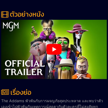
ตัวอย่างหนัง
เรื่องย่อ
The Addams พัวพันกับการผจญภัยสุดประหลาด และพบว่าตัว
เองเข้าไปพัวพันกับเหตุการณ์สุดฮากับตัวละครที่ไม่สงสัยทุก