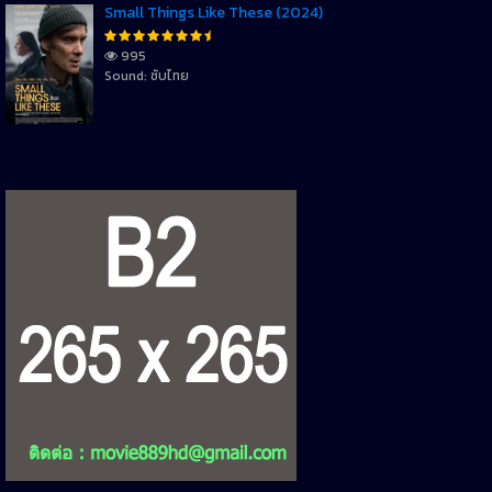
Small Things Like These (2024)
995
Sound: ซับไทย