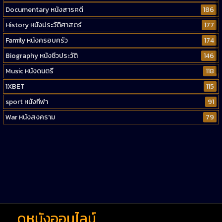
Documentary หนังสารคดี
186
History หนังประวัติศาสตร์
177
Family หนังครอบครัว
174
Biography หนังชีวประวัติ
146
Music หนังดนตรี
118
1XBET
115
sport หนังกีฬา
91
War หนังสงคราม
79
Western หนังคาวบอยตะวันตก
52
Short หนังสั้น
38
Reality-TV หนังเรียลลิตี้ทีวี
23
war
1
ดูหนังออนไลน์