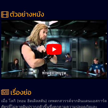
ตัวอย่างหนัง
เรื่องย่อ
เมื่อ โลกิ (ทอม ฮิดเดิลสตัน) เทพตกสวรรค์จากดินแดนแอสการ์ด
ศัตรูที่ไม่คาดฝันปรากฏตัวขึ้นซึ่งคุกคามความปลอดภัยและ