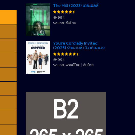
The Mill (2023) เดอะมิลล์
994
Sound: ซับไทย
You’re Cordially Invited
(2025) รักแสบซ่า วิวาห์อลเวง
994
Sound: พากย์ไทย | ซับไทย