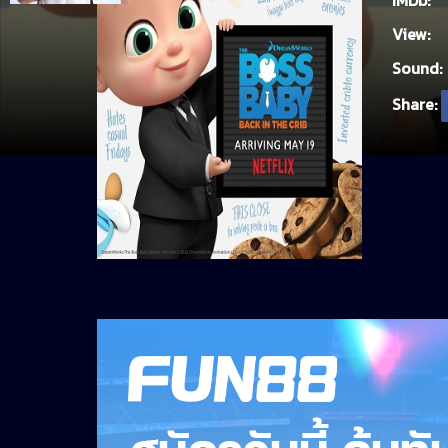
IMDb:
View:
Sound:
Share: