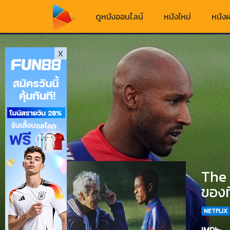
ดูหนังออนไลน์
หนังใหม่
หนังฝ
X
The 
ของท
NETFLIX