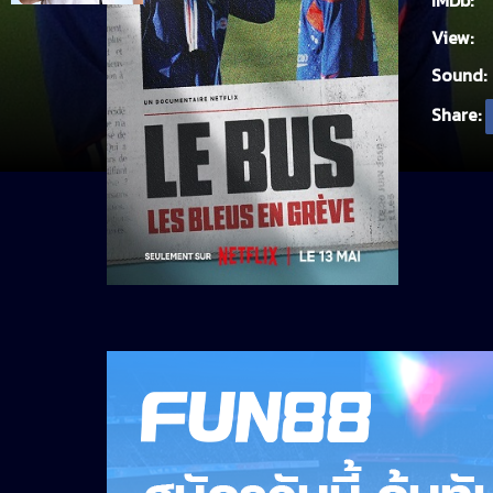
IMDb:
View:
Sound:
Share: