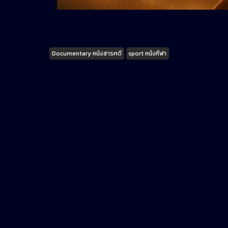
Tags
Documentary หนังสารคดี
sport หนังกีฬา