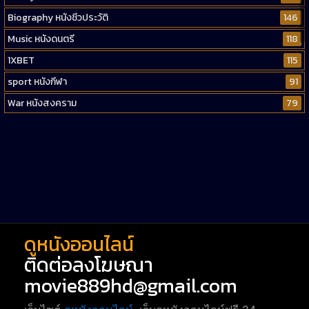
Biography หนังชีวประวัติ
146
Music หนังดนตรี
118
1XBET
115
sport หนังกีฬา
91
War หนังสงคราม
79
Western หนังคาวบอยตะวันตก
52
Short หนังสั้น
38
Reality-TV หนังเรียลลิตี้ทีวี
23
war
1
ดูหนังออนไลน์
ติดต่อลงโฆษณา
movie889hd@gmail.com