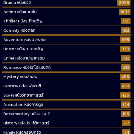
Drama หนังชีวิต
2059
Action หนังแอคชั่น
1683
Thriller หนังระทึกขวัญ
1321
Comedy หนังตลก
1132
Adventure หนังผจญภัย
895
Horror หนังสยองขวัญ
879
Crime หนังอาชญากรรม
733
Romance หนังรักโรแมนติก
533
Mystery หนังลึกลับ
486
Fantasy หนังแฟนตาซี
438
Sci-Fi หนังวิทยาศาสตร์
426
Animation หนังการ์ตูน
324
Documentary หนังสารคดี
186
History หนังประวัติศาสตร์
177
Family หนังครอบครัว
174