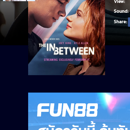
View:
Sound:
Share: