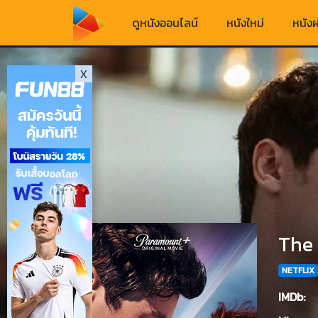
ดูหนังออนไลน์
หนังใหม่
หนังฝ
X
The 
NETFLIX
IMDb: