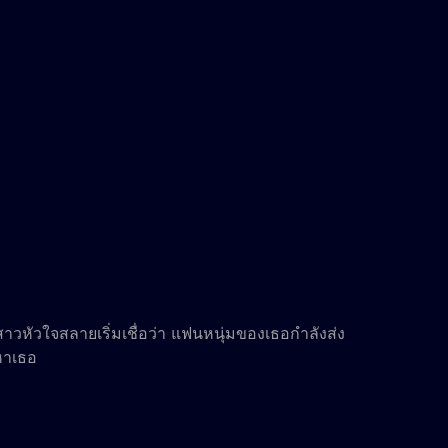
กสาวหัวใจสลายเริ่มเชื่อว่า แฟนหนุ่มของเธอกำลังส่ง
หาเธอ