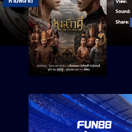
View:
Sound:
Share: