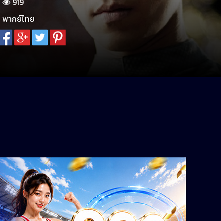
919
พากย์ไทย