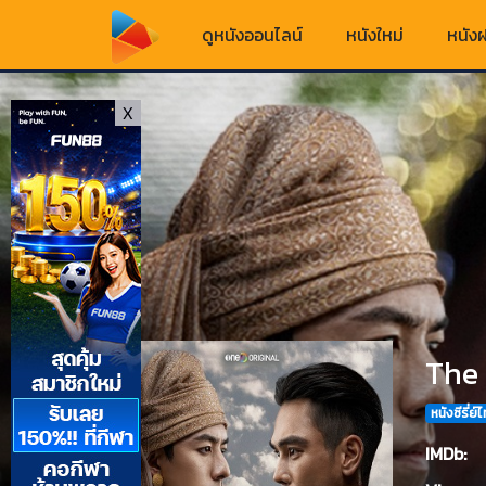
ดูหนังออนไลน์
หนังใหม่
หนังฝ
X
The 
หนังซีรี่ย์
IMDb: