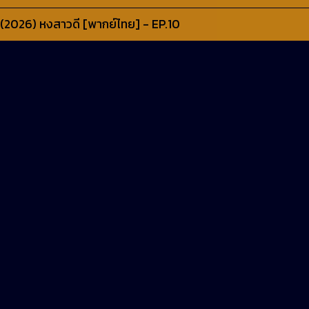
(2026) หงสาวดี [พากย์ไทย] - EP.10