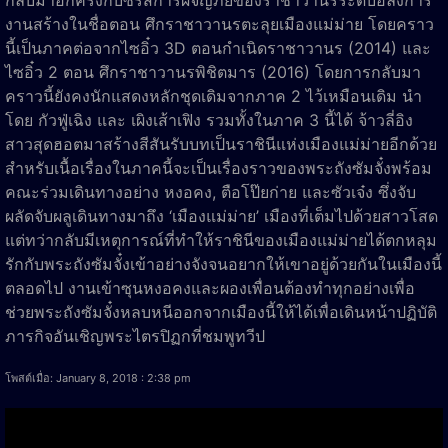
งานสร้างในชื่อตอน ศึกราชาวานรตะลุยเมืองแม่ม่าย โดยคราว
นี้เป็นภาคต่อจากไซอิ๋ว 3D ตอนกำเนิดราชาวานร (2014) และ
ไซอิ๋ว 2 ตอน ศึกราชาวานรพิชิตมาร (2016) โดยการกลับมา
คราวนี้ยังคงนักแสดงหลักชุดเดิมจากภาค 2 ไว้เหมือนเดิม นำ
โดย กัวฟู่เฉิง และ เผิงเส้าเฟิง รวมทั้งในภาค 3 นี้ได้ จ้าวลี่อิง
สาวสุดฮอตมาสร้างสีสันรับบทเป็นราชินีแห่งเมืองแม่ม่ายอีกด้วย
สำหรับเนื้อเรื่องในภาคนี้จะเป็นเรื่องราวของพระถังซัมจั๋งพร้อม
คณะร่วมเดินทางอย่าง หงอคง, ตือโป๊ยก่าย และซัวเจ๋ง ซึ่งจับ
ผลัดจับผลูเดินทางมาถึง ‘เมืองแม่ม่าย’ เมืองที่เต็มไปด้วยสาวโสด
แต่ทว่ากลับมีเหตุการณ์ที่ทำให้ราชินีของเมืองแม่ม่ายได้ตกหลุม
รักกับพระถังซัมจั๋งเข้าอย่างจังจนอยากให้เขาอยู่ด้วยกันในเมืองนี้
ตลอดไป งานเข้าซุนหงอคงและผองเพื่อนต้องทำทุกอย่างเพื่อ
ช่วยพระถังซัมจั๋งหลบหนีออกจากเมืองนี้ให้ได้เพื่อเดินหน้าปฏิบัติ
ภารกิจอันเชิญพระไตรปิฏกที่ชมพูทวีป
โพสต์เมื่อ: January 8, 2018 : 2:38 pm