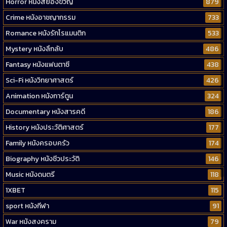
Horror หนังสยองขวัญ
879
Crime หนังอาชญากรรม
733
Romance หนังรักโรแมนติก
533
Mystery หนังลึกลับ
486
Fantasy หนังแฟนตาซี
438
Sci-Fi หนังวิทยาศาสตร์
426
Animation หนังการ์ตูน
324
Documentary หนังสารคดี
186
History หนังประวัติศาสตร์
177
Family หนังครอบครัว
174
Biography หนังชีวประวัติ
146
Music หนังดนตรี
118
1XBET
115
sport หนังกีฬา
91
War หนังสงคราม
79