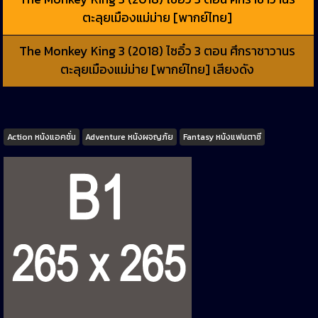
ตะลุยเมืองแม่ม่าย [พากย์ไทย]
The Monkey King 3 (2018) ไซอิ๋ว 3 ตอน ศึกราชาวานร
ตะลุยเมืองแม่ม่าย [พากย์ไทย] เสียงดัง
Tags
Action หนังแอคชั่น
Adventure หนังผจญภัย
Fantasy หนังแฟนตาซี