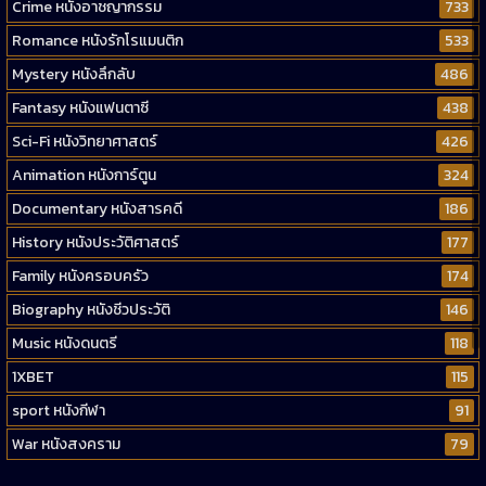
Crime หนังอาชญากรรม
733
Romance หนังรักโรแมนติก
533
Mystery หนังลึกลับ
486
Fantasy หนังแฟนตาซี
438
Sci-Fi หนังวิทยาศาสตร์
426
Animation หนังการ์ตูน
324
Documentary หนังสารคดี
186
History หนังประวัติศาสตร์
177
Family หนังครอบครัว
174
Biography หนังชีวประวัติ
146
Music หนังดนตรี
118
1XBET
115
sport หนังกีฬา
91
War หนังสงคราม
79
Western หนังคาวบอยตะวันตก
52