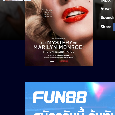
IMDb:
View:
Sound:
Share: