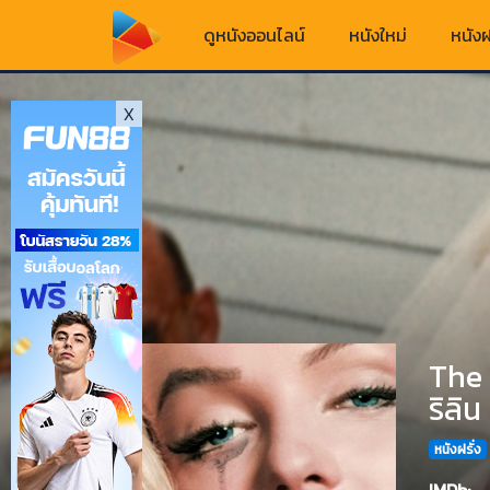
ดูหนังออนไลน์
หนังใหม่
หนังฝ
X
The 
ริลิ
หนังฝรั่ง