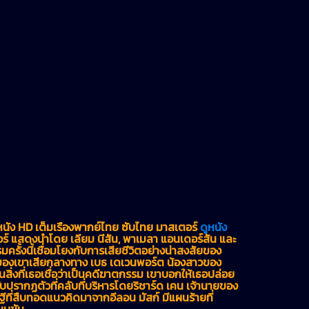
ัง HD เต็มเรื่องพากย์ไทย ซับไทย มาสเตอร์
ดูหนัง
 แสดงนำโดย เลียม นีสัน, พาเมลา แอนเดอร์สัน และ
มครั้งนี้เชื่อมโยงกับการเสียชีวิตอย่างน่าสงสัยของ
ของเขาเสียกลางทาง เบธ เดเวนพอร์ต น้องสาวของ
ิ่งที่เธอเชื่อว่าเป็นคดีฆาตกรรม เขาบอกให้เธอปล่อย
ลับปรากฏตัวที่คลับที่บริหารโดยริชาร์ด เคน เจ้านายของ
ษฐีที่สืบทอดแนวคิดมาจากอีลอน มัสก์ มีแผนร้ายที่
าขบขัน