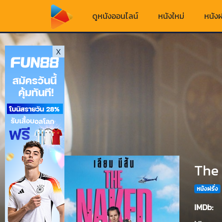
ดูหนังออนไลน์
หนังใหม่
หนังฝ
X
The 
หนังฝรั่ง
IMDb: