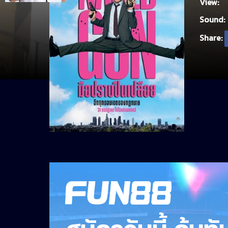
View:
Sound:
Share: