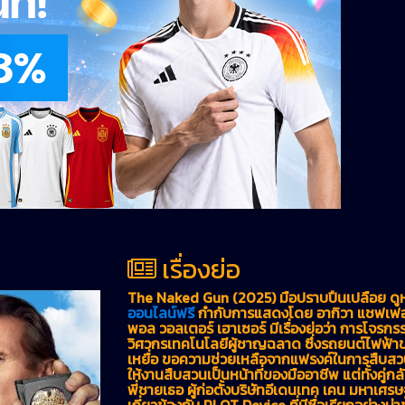
เรื่องย่อ
The Naked Gun (2025) มือปราบปืนเปลือย ดูหน
ออนไลน์ฟรี
กำกับการแสดงโดย อากิวา แชฟเฟอร์
พอล วอลเตอร์ เฮาเซอร์ มีเรื่องย่อว่า การโจรกรร
วิศวกรเทคโนโลยีผู้ชาญฉลาด ซึ่งรถยนต์ไฟฟ้า
เหยื่อ ขอความช่วยเหลือจากแฟรงค์ในการสืบสวนส
ให้งานสืบสวนเป็นหน้าที่ของมืออาชีพ แต่ทั้งคู่ก
พี่ชายเธอ ผู้ก่อตั้งบริษัทอีเดนเทค เคน มหาเศร
เกี่ยวข้องกับ PLOT Device ที่มีชื่อเรียกอย่างน่