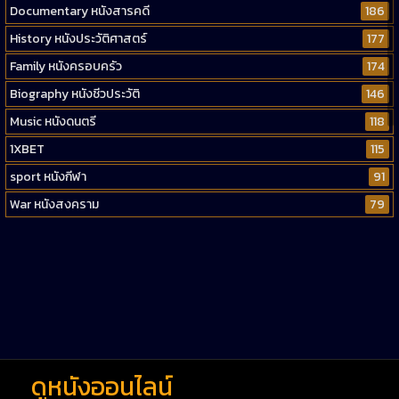
Documentary หนังสารคดี
186
History หนังประวัติศาสตร์
177
Family หนังครอบครัว
174
Biography หนังชีวประวัติ
146
Music หนังดนตรี
118
1XBET
115
sport หนังกีฬา
91
War หนังสงคราม
79
Western หนังคาวบอยตะวันตก
52
Short หนังสั้น
38
Reality-TV หนังเรียลลิตี้ทีวี
23
war
1
ดูหนังออนไลน์