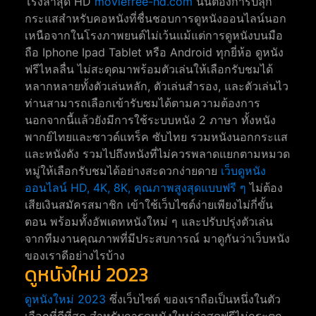
โรงล่าสุด HD
moviefree-hd.com
นั้นต้องการปลุก
กระแสสำหรับคอหนังที่ชื่นชอบการดูหนังออนไลน์นอก
เหนือจากในโรงภาพยนต์ไม่เว้นแม้แต่การดูหนังบนมือ
ถือ Iphone Ipad Tablet หรือ Android ทุกยี่ห้อ ดูหนัง
ฟรีไหลลื่น ไม่สะดุดมาพร้อมตัวเล่นให้เลือกรับชมได้
หลากหลายทั้งตัวเล่นหลัก, ตัวเล่นสำรอง, และตัวเล่นไว
ท่านสามารถเลือกเข้ารับชมได้ตามความต้องการ
นอกจากนี้แล้วยังมีการใช้ระบบหนัง 2 ภาษา ทั้งหนัง
พากย์ไทยและซาวด์แทร็ค ซับไทย รวมหนังนอกกระแส
และหนังดัง รวมไปถึงหนังที่ไม่ควรพลาดแยกตามหมวด
หมู่ให้เลือกรับชมได้อย่างสะดวกง่ายดาย
เว็บดูหนัง
ออนไลน์ HD, 4K, 8K, คุณภาพสูงสุดแบบฟรี ๆ
ไม่ต้อง
เสียเงินสมัครสมาชิก เข้าใช้เว็บไซต์ง่ายเพียงไม่กี่ขั้น
ตอน พร้อมทั้งอัพเดทหนังใหม่ ๆ และปรับปรุ่งตัวเล่น
จากทีมงานคุณภาพที่มีประสบการณ์ มาดูกันว่าเว็บหนัง
ของเราดีอย่างไรบ้าง
ดูหนังใหม่ 2023
ดูหนังใหม่ 2023
ซึ่งเว็บไซต์ ของเราถือเป็นหนึ่งในตัว
เลือกที่ดีที่สุด สำหรับการดูหนังใหม่ล่าสุดฟรีไม่กระตุก