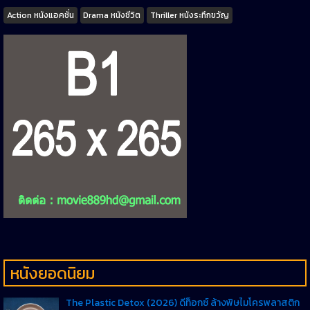
Tags
Action หนังแอคชั่น
Drama หนังชีวิต
Thriller หนังระทึกขวัญ
หนังยอดนิยม
The Plastic Detox (2026) ดีท็อกซ์ ล้างพิษไมโครพลาสติก