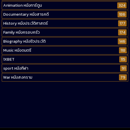
Animation หนังการ์ตูน
324
Documentary หนังสารคดี
186
History หนังประวัติศาสตร์
177
Family หนังครอบครัว
174
Biography หนังชีวประวัติ
146
Music หนังดนตรี
118
1XBET
115
sport หนังกีฬา
91
War หนังสงคราม
79
Western หนังคาวบอยตะวันตก
52
Short หนังสั้น
38
Reality-TV หนังเรียลลิตี้ทีวี
23
war
1