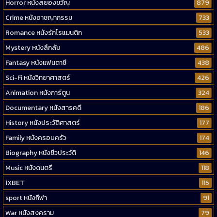
Horror หนังสยองขวัญ
879
Crime หนังอาชญากรรม
733
Romance หนังรักโรแมนติก
533
Mystery หนังลึกลับ
486
Fantasy หนังแฟนตาซี
438
Sci-Fi หนังวิทยาศาสตร์
426
Animation หนังการ์ตูน
324
Documentary หนังสารคดี
186
History หนังประวัติศาสตร์
177
Family หนังครอบครัว
174
Biography หนังชีวประวัติ
146
Music หนังดนตรี
118
1XBET
115
sport หนังกีฬา
91
War หนังสงคราม
79