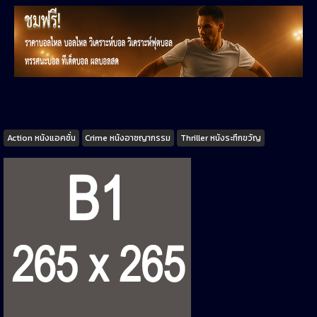
Tags
Action หนังแอคชั่น
Crime หนังอาชญากรรม
Thriller หนังระทึกขวัญ