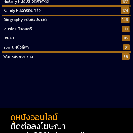
History หนังประวัติศาสตร์
177
Family หนังครอบครัว
174
Biography หนังชีวประวัติ
146
Music หนังดนตรี
118
1XBET
115
sport หนังกีฬา
91
War หนังสงคราม
79
Western หนังคาวบอยตะวันตก
52
Short หนังสั้น
38
Reality-TV หนังเรียลลิตี้ทีวี
23
war
1
ดูหนังออนไลน์
ติดต่อลงโฆษณา