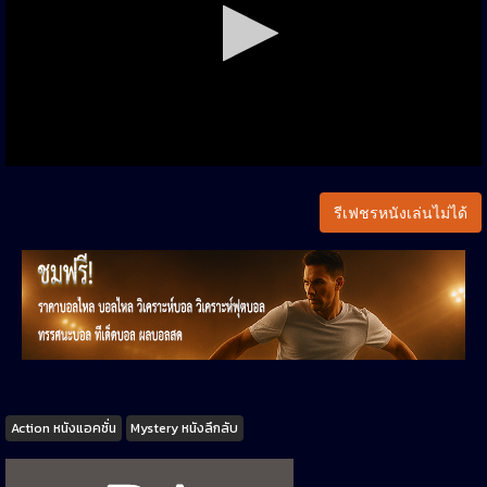
รีเฟชรหนังเล่นไม่ได้
Tags
Action หนังแอคชั่น
Mystery หนังลึกลับ