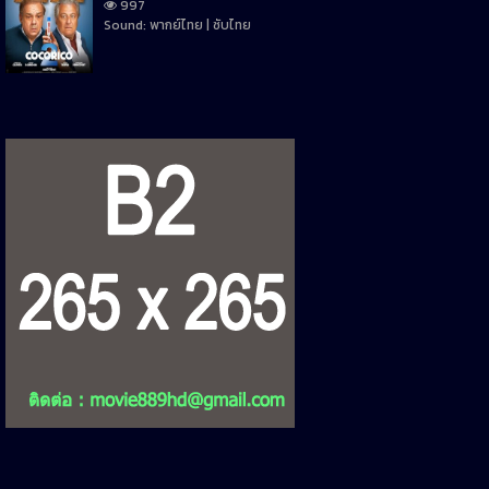
997
Sound: พากย์ไทย | ซับไทย