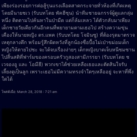
เพียงร่องรอยการต่อสู้รุนแรงเลือดสาดกระจายทั่วห้องที่เกิดเหตุ
โดยมีนายชเว (รับบทโดย พัคฮีซุน) นำทีมชายฉกรรจ์ผู้ดูแลกลุ่ม
หนึ่ง ติดตามไปค้นหาในป่ามืด แต่ก็ล้มเหลว ได้ตัวกลับมาเพียง
เด็กชายวัยเดียวกันอีกคนที่พยายามตามเธอไป สร้างความขุ่น
เคืองให้นายหญิง ดร.แพค (รับบทโดย โจมินซู) ที่ต้องรุดมาตรวจ
เหตุกลางดึก พร้อมรู้สึกผิดหวังที่ลูกน้องซื่อบื้อไม่เป่าขม่อมเด็ก
หญิงให้ตายไปซะ จะได้จบเรื่องง่ายๆ เด็กหญิงบาดเจ็บหนีซมซาน
ไปสิ้นสติที่ฟาร์มของครอบครัวกูสองสามีภรรยา (รับบทโดย ช
เวจองอู และ โอมีฮี) พวกเขาได้ช่วยเหลือเธอและตัดสินใจรับ
เลี้ยงดูเป็นลูก เพราะเธอไม่มีความทรงจำใดๆเหลืออยู่ จะหาที่พึ่ง
ใดได้
โพสต์เมื่อ: March 28, 2018 : 7:21 am