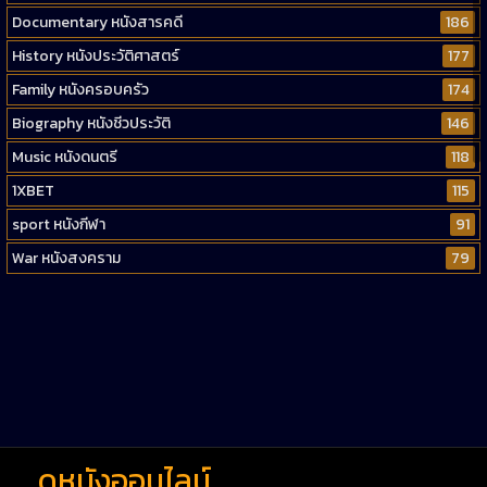
Documentary หนังสารคดี
186
History หนังประวัติศาสตร์
177
Family หนังครอบครัว
174
Biography หนังชีวประวัติ
146
Music หนังดนตรี
118
1XBET
115
sport หนังกีฬา
91
War หนังสงคราม
79
Western หนังคาวบอยตะวันตก
52
Short หนังสั้น
38
Reality-TV หนังเรียลลิตี้ทีวี
23
war
1
ดูหนังออนไลน์