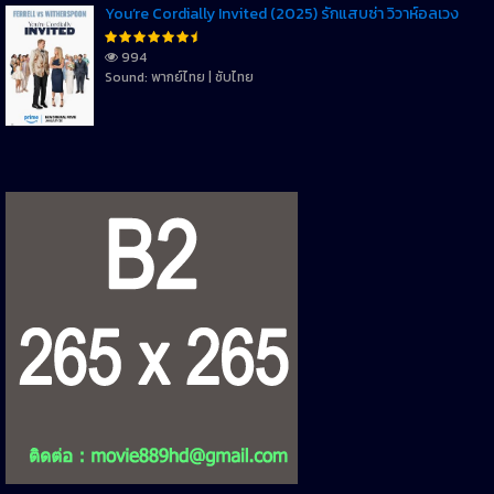
You’re Cordially Invited (2025) รักแสบซ่า วิวาห์อลเวง
994
Sound: พากย์ไทย | ซับไทย