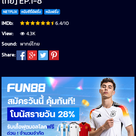
ไทย] EP.1-8
NETFLIX
หนังซีรี่ย์ฝรั่ง
หนังฝรั่ง
IMDb:
6.4/10
View:
4.3K
Sound:
พากย์ไทย
Share: