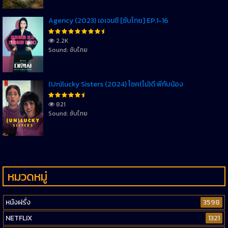
Agency (2023) เอเจนซี่ [ซับไทย] EP.1-16
2.2K
Sound: ซับไทย
(Un)lucky Sisters (2024) โชค(ไม่)ดี พี่กับน้อง
821
Sound: ซับไทย
หมวดหมู่
หนังฝรั่ง
3598
NETFLIX
1321