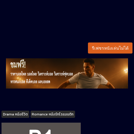
รีเฟชรหนังเล่นไม่ได้
Tags
Drama หนังชีวิต
Romance หนังรักโรแมนติก