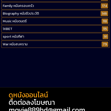
Family หนังครอบครัว
174
Biography หนังชีวประวัติ
146
Music หนังดนตรี
118
1XBET
115
sport หนังกีฬา
91
War หนังสงคราม
79
Western หนังคาวบอยตะวันตก
52
Short หนังสั้น
38
Reality-TV หนังเรียลลิตี้ทีวี
23
war
1
ดูหนังออนไลน์
ติดต่อลงโฆษณา
movie889hd@gmail.com