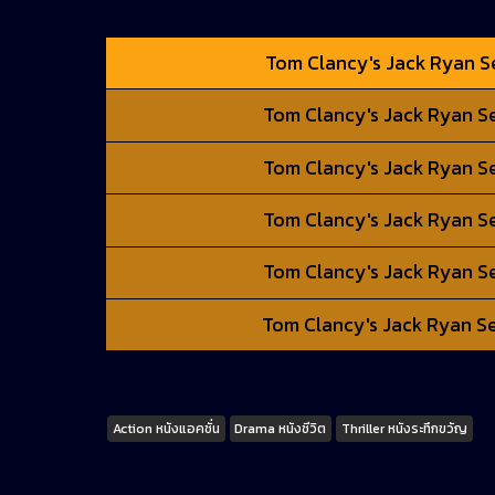
Tom Clancy's Jack Ryan Sea
Tom Clancy's Jack Ryan Sea
Tom Clancy's Jack Ryan Sea
Tom Clancy's Jack Ryan Sea
Tom Clancy's Jack Ryan Sea
Tom Clancy's Jack Ryan Sea
Tags
Action หนังแอคชั่น
Drama หนังชีวิต
Thriller หนังระทึกขวัญ