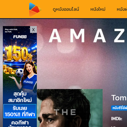
ดูหนังออนไลน์
หนังใหม่
หนังฝ
X
Tom 
หนังซีรี่ย์ฝ
IMDb: