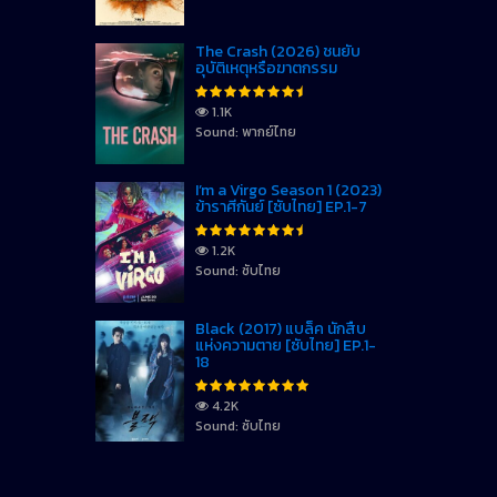
The Crash (2026) ชนยับ
อุบัติเหตุหรือฆาตกรรม
1.1K
Sound: พากย์ไทย
I’m a Virgo Season 1 (2023)
ข้าราศีกันย์ [ซับไทย] EP.1-7
1.2K
Sound: ซับไทย
Black (2017) แบล็ค นักสืบ
แห่งความตาย [ซับไทย] EP.1-
18
4.2K
Sound: ซับไทย