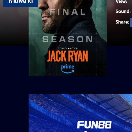
View:
Sound:
Share: