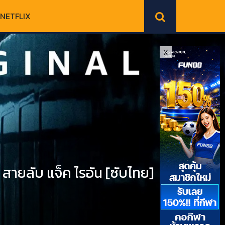
NETFLIX
X
ายลับ แจ็ค ไรอัน [ซับไทย]