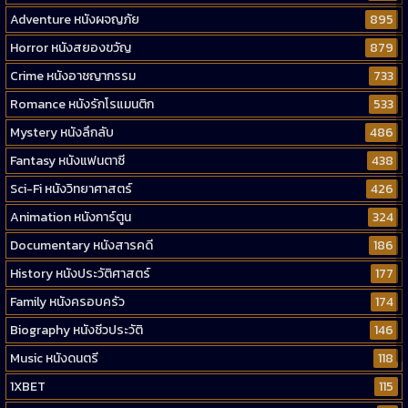
Adventure หนังผจญภัย
895
Horror หนังสยองขวัญ
879
Crime หนังอาชญากรรม
733
Romance หนังรักโรแมนติก
533
Mystery หนังลึกลับ
486
Fantasy หนังแฟนตาซี
438
Sci-Fi หนังวิทยาศาสตร์
426
Animation หนังการ์ตูน
324
Documentary หนังสารคดี
186
History หนังประวัติศาสตร์
177
Family หนังครอบครัว
174
Biography หนังชีวประวัติ
146
Music หนังดนตรี
118
1XBET
115