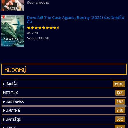
Sound: ซับไทย
Downfall The Case Against Boeing (2022) ร่วง วิกฤติโบ
อิ้ง
2.2K
Sound: ซับไทย
หมวดหมู่
หนังฝรั่ง
3598
NETFLIX
1321
หนังซีรี่ย์ฝรั่ง
592
หนังเกาหลี
346
หนังการ์ตูน
330