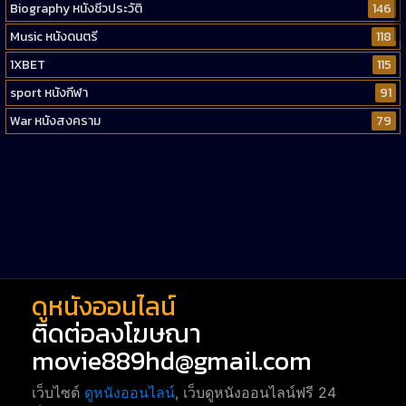
Biography หนังชีวประวัติ
146
Music หนังดนตรี
118
1XBET
115
sport หนังกีฬา
91
War หนังสงคราม
79
Western หนังคาวบอยตะวันตก
52
Short หนังสั้น
38
Reality-TV หนังเรียลลิตี้ทีวี
23
war
1
ดูหนังออนไลน์
ติดต่อลงโฆษณา
movie889hd@gmail.com
เว็บไซต์
ดูหนังออนไลน์
, เว็บดูหนังออนไลน์ฟรี 24