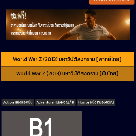
World War Z (2013) มหาวิบัติสงคราม [พากย์ไทย]
World War Z (2013) มหาวิบัติสงคราม [ซับไทย]
Tags
Action หนังแอคชั่น
Adventure หนังผจญภัย
Horror หนังสยองขวัญ