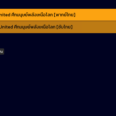
ited ศึกมนุษย์พลังเหนือโลก [พากย์ไทย]
nited ศึกมนุษย์พลังเหนือโลก [ซับไทย]
วัญ