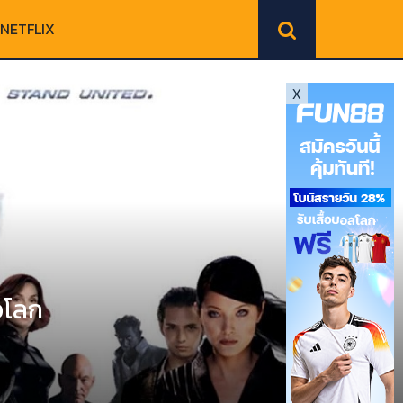
NETFLIX
X
อโลก