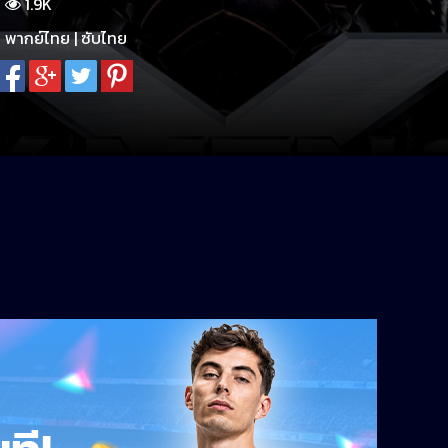
1.9K
พากย์ไทย | ซับไทย