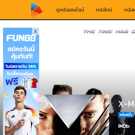
ดูหนังออนไลน์
หนังใหม่
หนังฝ
X
X-Me
หนังฝรั่ง
IMDb: