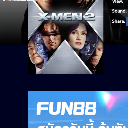
View:
Sound:
Share: