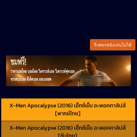
รีเฟชรหนังเล่นไม่ได้
X-Men Apocalypse (2016) เอ็กซ์เม็น อะพอคคาลิปส์
[พากย์ไทย]
X-Men Apocalypse (2016) เอ็กซ์เม็น อะพอคคาลิปส์
[ซับไทย]