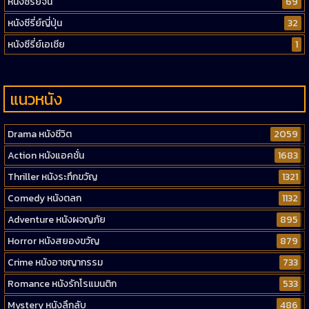
หนังซีรี่ย์จีน
69
หนังซีรี่ย์ญี่ปุ่น
32
หนังซีรี่ย์เอเชีย
1
แนวหนัง
Drama หนังชีวิต
2059
Action หนังแอคชั่น
1683
Thriller หนังระทึกขวัญ
1321
Comedy หนังตลก
1132
Adventure หนังผจญภัย
895
Horror หนังสยองขวัญ
879
Crime หนังอาชญากรรม
733
Romance หนังรักโรแมนติก
533
Mystery หนังลึกลับ
486