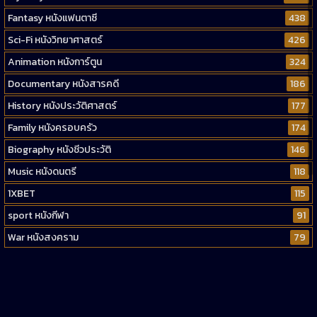
Fantasy หนังแฟนตาซี
438
Sci-Fi หนังวิทยาศาสตร์
426
Animation หนังการ์ตูน
324
Documentary หนังสารคดี
186
History หนังประวัติศาสตร์
177
Family หนังครอบครัว
174
Biography หนังชีวประวัติ
146
Music หนังดนตรี
118
1XBET
115
sport หนังกีฬา
91
War หนังสงคราม
79
Western หนังคาวบอยตะวันตก
52
Short หนังสั้น
38
Reality-TV หนังเรียลลิตี้ทีวี
23