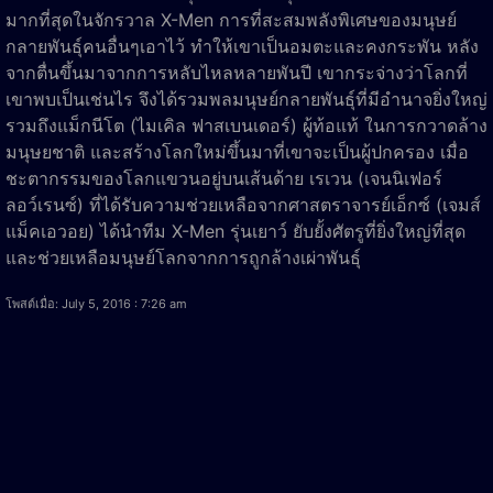
มากที่สุดในจักรวาล X-Men การที่สะสมพลังพิเศษของมนุษย์
กลายพันธุ์คนอื่นๆเอาไว้ ทำให้เขาเป็นอมตะและคงกระพัน หลัง
จากตื่นขึ้นมาจากการหลับไหลหลายพันปี เขากระจ่างว่าโลกที่
เขาพบเป็นเช่นไร จึงได้รวมพลมนุษย์กลายพันธุ์ที่มีอำนาจยิ่งใหญ่
รวมถึงแม็กนีโต (ไมเคิล ฟาสเบนเดอร์) ผู้ท้อแท้ ในการกวาดล้าง
มนุษยชาติ และสร้างโลกใหม่ขึ้นมาที่เขาจะเป็นผู้ปกครอง เมื่อ
ชะตากรรมของโลกแขวนอยู่บนเส้นด้าย เรเวน (เจนนิเฟอร์
ลอว์เรนซ์) ที่ได้รับความช่วยเหลือจากศาสตราจารย์เอ็กซ์ (เจมส์
แม็คเอวอย) ได้นำทีม X-Men รุ่นเยาว์ ยับยั้งศัตรูที่ยิ่งใหญ่ที่สุด
และช่วยเหลือมนุษย์โลกจากการถูกล้างเผ่าพันธุ์
โพสต์เมื่อ: July 5, 2016 : 7:26 am