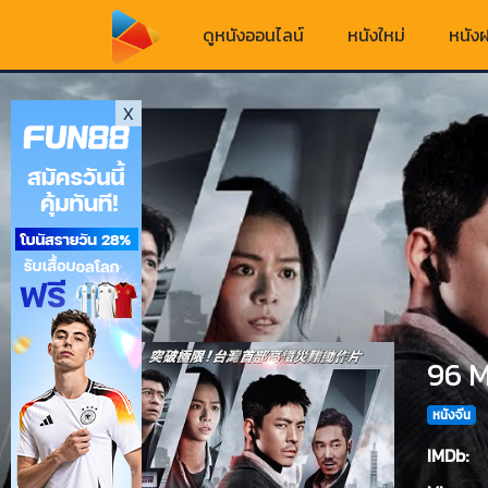
ดูหนังออนไลน์
หนังใหม่
หนังฝ
X
96 M
หนังจีน
IMDb: