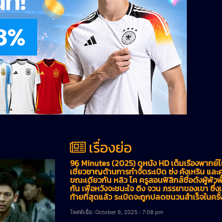
เรื่องย่อ
96 Minutes (2025) ดูหนัง HD เต็มเรื่องพากย์
เชี่ยวชาญด้านการกำจัดระเบิด ซ่ง คังเหริน และคู่
ขณะเดียวกัน หลิว ไค ครูสอนฟิสิกส์ชื่อดังผู้พัวพ
กัน เพื่อหวังจะชนะใจ ติง จวน ภรรยาของเขา ซึ
ท้ายที่สุดแล้ว ระเบิดจะถูกปลดชนวนสำเร็จในครั้
โพสต์เมื่อ: October 9, 2025 : 7:08 pm