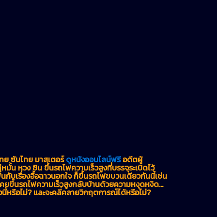
ไทย ซับไทย มาสเตอร์
ดูหนังออนไลน์ฟรี
อดีตผู้
หมั้น หวง ซิน ขึ้นรถไฟความเร็วสูงที่บรรจุระเบิดไว้
ันกับเรื่องอื้อฉาวนอกใจ ก็ขึ้นรถไฟขบวนเดียวกันนี้เช่น
่งเคยขึ้นรถไฟความเร็วสูงกลับบ้านด้วยความหงุดหงิด…
งนี้หรือไม่? และจะคลี่คลายวิกฤตการณ์ได้หรือไม่?