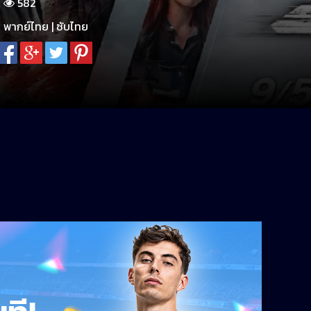
582
พากย์ไทย | ซับไทย