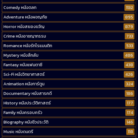
Comedy หนังตลก
1132
Adventure หนังผจญภัย
895
Horror หนังสยองขวัญ
879
Crime หนังอาชญากรรม
733
Romance หนังรักโรแมนติก
533
Mystery หนังลึกลับ
486
Fantasy หนังแฟนตาซี
438
Sci-Fi หนังวิทยาศาสตร์
426
Animation หนังการ์ตูน
324
Documentary หนังสารคดี
186
History หนังประวัติศาสตร์
177
Family หนังครอบครัว
174
Biography หนังชีวประวัติ
146
Music หนังดนตรี
118