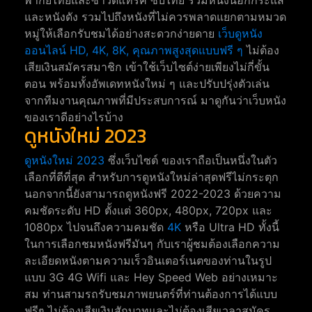
พากย์ไทยและซาวด์แทร็ค ซับไทย รวมหนังนอกกระแส
และหนังดัง รวมไปถึงหนังที่ไม่ควรพลาดแยกตามหมวด
หมู่ให้เลือกรับชมได้อย่างสะดวกง่ายดาย
เว็บดูหนัง
ออนไลน์ HD, 4K, 8K, คุณภาพสูงสุดแบบฟรี ๆ
ไม่ต้อง
เสียเงินสมัครสมาชิก เข้าใช้เว็บไซต์ง่ายเพียงไม่กี่ขั้น
ตอน พร้อมทั้งอัพเดทหนังใหม่ ๆ และปรับปรุ่งตัวเล่น
จากทีมงานคุณภาพที่มีประสบการณ์ มาดูกันว่าเว็บหนัง
ของเราดีอย่างไรบ้าง
ดูหนังใหม่ 2023
ดูหนังใหม่ 2023
ซึ่งเว็บไซต์ ของเราถือเป็นหนึ่งในตัว
เลือกที่ดีที่สุด สำหรับการดูหนังใหม่ล่าสุดฟรีไม่กระตุก
นอกจากนี้ยังสามารถดูหนังฟรี 2022-2023 ด้วยความ
คมชัดระดับ HD ตั้งแต่ 360px, 480px, 720px และ
1080px ไปจนถึงความคมชัด
4K
หรือ Ultra HD ทั้งนี้
ในการเลือกชมหนังฟรีมันๆ กับเราผู้ชมต้องเลือกความ
ละเอียดหนังตามความเร็วอินเตอร์เนตของท่านในรูป
แบบ 3G 4G Wifi และ Hey Speed Web อย่างเหมาะ
สม ท่านสามรถรับชมภาพยนตร์ที่ท่านต้องการได้แบบ
ฟรีๆ ไม่ต้องเสียเงินสักบาทและไม่ต้องเสียเวลาสมัคร