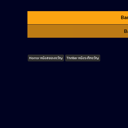
Bar
B
Tags
Horror หนังสยองขวัญ
Thriller หนังระทึกขวัญ