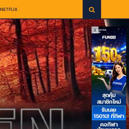
NETFLIX
X