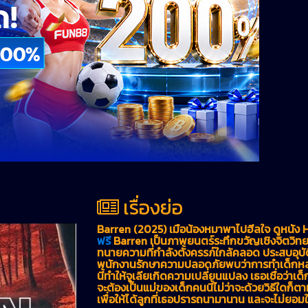
เรื่องย่อ
Barren (2025) เมื่อน้องหมาพาไปฮีลใจ ดูหนัง 
ฟรี
Barren เป็นภาพยนตร์ระทึกขวัญเชิงจิตวิทยาเ
ทนายความที่กำลังตั้งครรภ์ใกล้คลอด ประสบอุบัต
พนักงานรักษาความปลอดภัยพบว่าการทำเด็กหลอ
นี้ทำให้จูเลียเกิดความเปลี่ยนแปลง เธอเชื่อว่า
จะต้องเป็นแม่ของเด็กคนนี้ไม่ว่าจะด้วยวิธีใดก็
เพื่อให้ได้ลูกที่เธอปรารถนามานาน และจะไม่ยอม