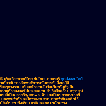
HD เต็มเรื่องพากย์ไทย ซับไทย มาสเตอร์
ดูหนังออนไลน์
กี่ยวกับการลักพาตัวทารกในครรภ์ เมื่อเอมิลี่
ิเหตุทางรถยนต์นอกโรงงานในวันเดียวกับที่จูเลีย
ดแก้วของเธอไม่ประสบความสำเร็จอีกครั้ง เหตุการณ์
เด็กคนนี้เป็นของขวัญจากพระเจ้า และเป็นชะตาของเธอที่
ตาม เธอพบว่าตัวเองมีความสามารถมากกว่าที่เคยคิดไว้
ให้สิ่งใด รวมถึงเอียน สามีของเธอ มาขัดขวาง