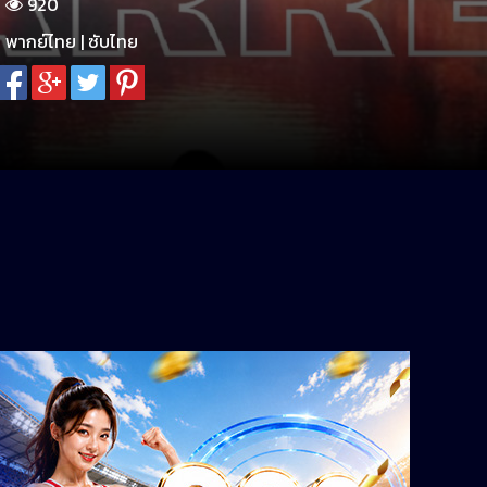
920
พากย์ไทย | ซับไทย