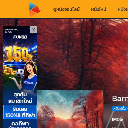
ดูหนังออนไลน์
หนังใหม่
หนังฝ
X
Barr
หนังฝรั่ง
IMDb: