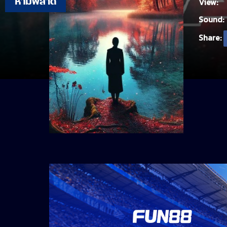
View:
Sound:
Share: