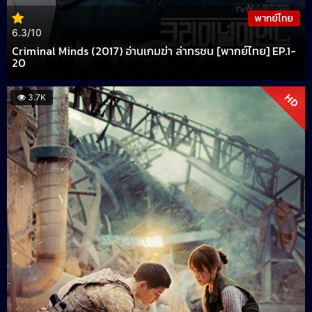
พากย์ไทย
6.3/10
Criminal Minds (2017) อ่านเกมฆ่า ล่าทรชน [พากย์ไทย] EP.1-
20
HD
3.7K