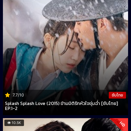
ซับไทย
7.7/10
Splash Splash Love (2015) ข้ามมิติรักหัวใจชุ่มฉ่ำ [ซับไทย]
EP.1-2
HD
10.5K