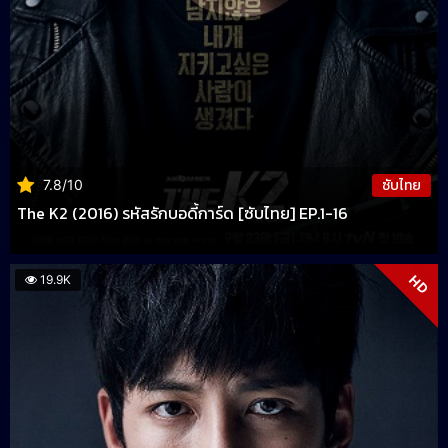
ซับไทย
7.8/10
The K2 (2016) รหัสรักบอดี้การ์ด [ซับไทย] EP.1-16
HD
19.9K