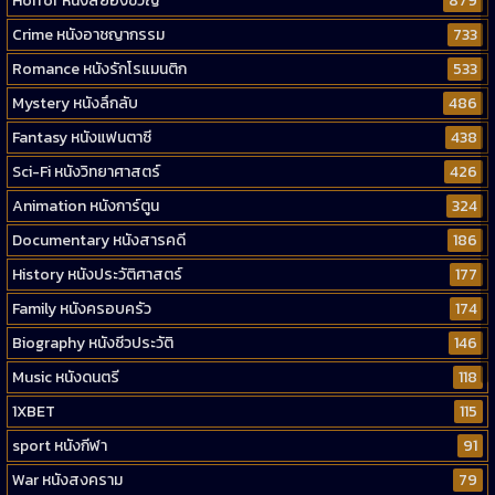
Horror หนังสยองขวัญ
879
Crime หนังอาชญากรรม
733
Romance หนังรักโรแมนติก
533
Mystery หนังลึกลับ
486
Fantasy หนังแฟนตาซี
438
Sci-Fi หนังวิทยาศาสตร์
426
Animation หนังการ์ตูน
324
Documentary หนังสารคดี
186
History หนังประวัติศาสตร์
177
Family หนังครอบครัว
174
Biography หนังชีวประวัติ
146
Music หนังดนตรี
118
1XBET
115
sport หนังกีฬา
91
War หนังสงคราม
79