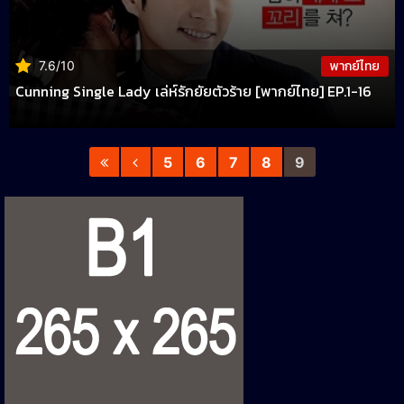
พากย์ไทย
7.6/10
Cunning Single Lady เล่ห์รักยัยตัวร้าย [พากย์ไทย] EP.1-16
5
6
7
8
9