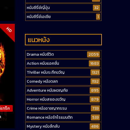
หนังซีรี่ย์ญี่ปุ่น
32
หนังซีรี่ย์เอเชีย
1
HD
แนวหนัง
Drama หนังชีวิต
2059
Action หนังแอคชั่น
1683
Thriller หนังระทึกขวัญ
1321
Comedy หนังตลก
1132
Adventure หนังผจญภัย
895
Horror หนังสยองขวัญ
879
Crime หนังอาชญากรรม
733
์แทร็ค
n
Romance หนังรักโรแมนติก
533
Mystery หนังลึกลับ
486