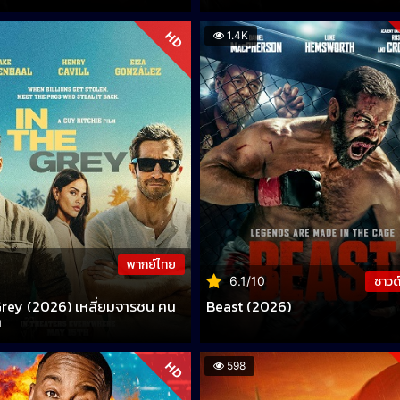
HD
1.4K
พากย์ไทย
ซาวด
6.1/10
Grey (2026) เหลี่ยมจารชน คน
Beast (2026)
า
HD
598