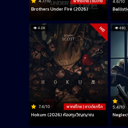
พากย์ไทย | ซับไทย
4.7/10
4.6/10
Brothers Under Fire (2026)
Ballist
HD
4.0K
480
พากย์ไทย | ซาวด์แทร็ค
7.4/10
5.4/10
Hokum (2026) ห้องกุมวิญญาณ
Neglec