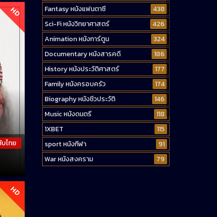
Fantasy หนังแฟนตาซี
438
HD
Sci-Fi หนังวิทยาศาสตร์
426
Animation หนังการ์ตูน
324
Documentary หนังสารคดี
186
History หนังประวัติศาสตร์
177
Family หนังครอบครัว
174
Biography หนังชีวประวัติ
146
Music หนังดนตรี
118
1XBET
115
ซับไทย
sport หนังกีฬา
91
War หนังสงคราม
79
Western หนังคาวบอยตะวันตก
52
Short หนังสั้น
38
HD
Reality-TV หนังเรียลลิตี้ทีวี
23