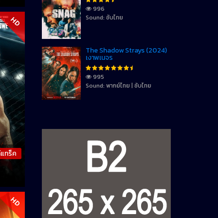
996
Sound: ซับไทย
HD
The Shadow Strays (2024)
เงาพเนจร
995
Sound: พากย์ไทย | ซับไทย
์แทร็ค
HD