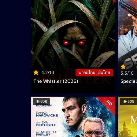
พากย์ไทย | ซับไทย
4.2/10
5.5/10
The Whistler (2026)
Specia
HD
606
509