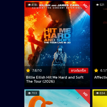
HD
418
521
ซาวด์แทร็ค
7.6/10
6.1/
Billie Eilish Hit Me Hard and Soft
Affecti
The Tour (2026)
HD
703
634