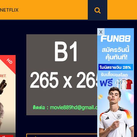
NETFLIX
X
HD