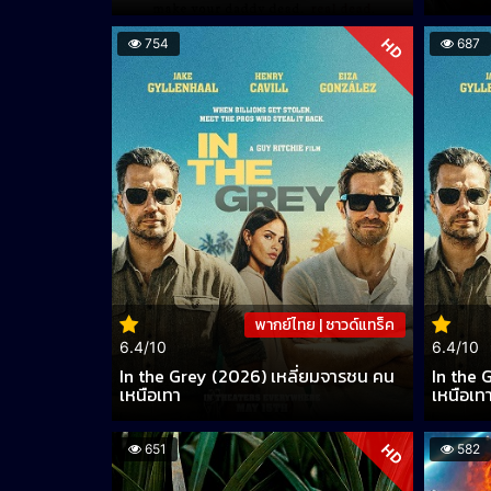
HD
754
687
พากย์ไทย | ซาวด์แทร็ค
6.4/10
6.4/10
In the Grey (2026) เหลี่ยมจารชน คน
In the 
เหนือเทา
เหนือเท
HD
651
582