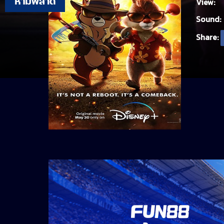
View:
Sound:
Share: