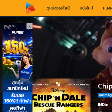
ดูหนังออนไลน์
หนังใหม่
หนังฝ
X
Chip
หนังการ์ตู
IMDb: