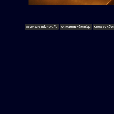
Tags
Adventure หนังผจญภัย
Animation หนังการ์ตูน
Comedy หนัง