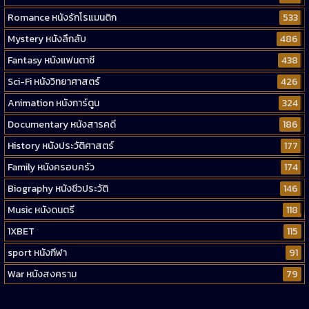
Romance หนังรักโรแมนติก
533
Mystery หนังลึกลับ
486
Fantasy หนังแฟนตาซี
438
Sci-Fi หนังวิทยาศาสตร์
426
Animation หนังการ์ตูน
324
Documentary หนังสารคดี
186
History หนังประวัติศาสตร์
177
Family หนังครอบครัว
174
Biography หนังชีวประวัติ
146
Music หนังดนตรี
118
1XBET
115
sport หนังกีฬา
91
War หนังสงคราม
79
Western หนังคาวบอยตะวันตก
52