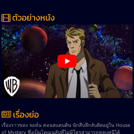
ตัวอย่างหนัง
เรื่องย่อ
เรื่องราวของ จอห์น คอนสแตนติน นักสืบลึกลับติดอยู่ใน House
of Mystery ซึ่งเป็นโดเมนลับที่ไม่มีใครสามารถหลบหนีได้