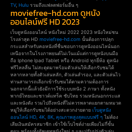
TV
,
Hulu
รวมถึงแฟลตฟอร์มอื่น ๆ
moviefree-hd.com ดูหนัง
ออนไลน์ฟรี HD 2023
เว็บดูหนังออนไลน์ หนังใหม่ 2022 2023 หนังใหม่ชน
โรงล่าสุด HD
moviefree-hd.com
นั้นต้องการปลุก
กระแสสำหรับคอหนังที่ชื่นชอบการดูหนังออนไลน์นอก
เหนือจากในโรงภาพยนต์ไม่เว้นแม้แต่การดูหนังบนมือ
ถือ Iphone Ipad Tablet หรือ Android ทุกยี่ห้อ ดูหนัง
ฟรีไหลลื่น ไม่สะดุดมาพร้อมตัวเล่นให้เลือกรับชมได้
หลากหลายทั้งตัวเล่นหลัก, ตัวเล่นสำรอง, และตัวเล่นไว
ท่านสามารถเลือกเข้ารับชมได้ตามความต้องการ
นอกจากนี้แล้วยังมีการใช้ระบบหนัง 2 ภาษา ทั้งหนัง
พากย์ไทยและซาวด์แทร็ค ซับไทย รวมหนังนอกกระแส
และหนังดัง รวมไปถึงหนังที่ไม่ควรพลาดแยกตามหมวด
หมู่ให้เลือกรับชมได้อย่างสะดวกง่ายดาย
เว็บดูหนัง
ออนไลน์ HD, 4K, 8K, คุณภาพสูงสุดแบบฟรี ๆ
ไม่ต้อง
เสียเงินสมัครสมาชิก เข้าใช้เว็บไซต์ง่ายเพียงไม่กี่ขั้น
ตอน พร้อมทั้งอัพเดทหนังใหม่ ๆ และปรับปรุ่งตัวเล่น