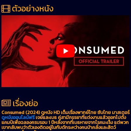
ตัวอย่างหนัง
เรื่องย่อ
Consumed (2024) ดูหนัง HD เต็มเรื่องพากย์ไทย ซับไทย มาสเตอร์
ดูหนังออนไลน์ฟรี
เจย์และเบธ คู่สามีภรรยาที่แต่งงานแล้วออกไปตั้ง
แคมป์เพื่อฉลองครบรอบ 1 ปีหลังจากที่เบธหายจากโรคมะเร็ง แต่พวก
เขากลับพบว่าตัวเองติดอยู่ในกับดักระหว่างคนบ้าคลั่งและสัตว์