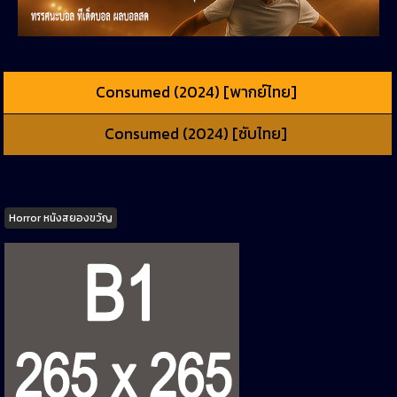
Consumed (2024) [พากย์ไทย]
Consumed (2024) [ซับไทย]
Tags
Horror หนังสยองขวัญ