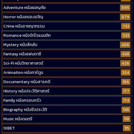
Adventure หนังผจญภัย
895
Horror หนังสยองขวัญ
879
Crime หนังอาชญากรรม
733
Romance หนังรักโรแมนติก
533
Mystery หนังลึกลับ
486
Fantasy หนังแฟนตาซี
438
Sci-Fi หนังวิทยาศาสตร์
426
Animation หนังการ์ตูน
324
Documentary หนังสารคดี
186
History หนังประวัติศาสตร์
177
Family หนังครอบครัว
174
Biography หนังชีวประวัติ
146
Music หนังดนตรี
118
1XBET
115