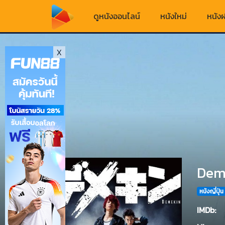
ดูหนังออนไลน์
หนังใหม่
หนังฝ
X
Deme
หนังญี่ปุ่น
IMDb: