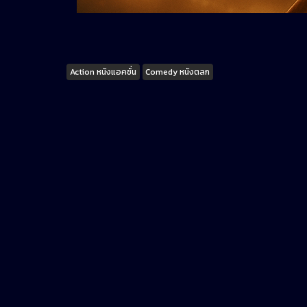
Tags
Action หนังแอคชั่น
Comedy หนังตลก