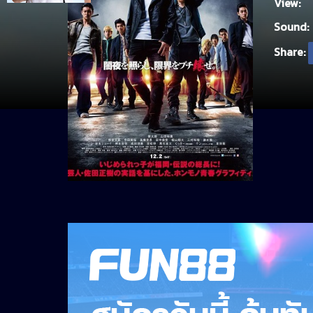
View:
Sound:
Share: