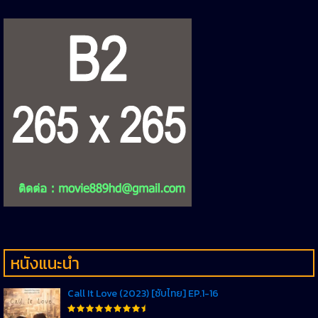
หนังแนะนำ
Call It Love (2023) [ซับไทย] EP.1-16