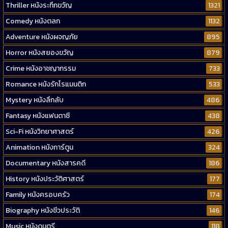
Thriller หนังระทึกขวัญ
1321
Comedy หนังตลก
1132
Adventure หนังผจญภัย
895
Horror หนังสยองขวัญ
879
Crime หนังอาชญากรรม
733
Romance หนังรักโรแมนติก
533
Mystery หนังลึกลับ
486
Fantasy หนังแฟนตาซี
438
Sci-Fi หนังวิทยาศาสตร์
426
Animation หนังการ์ตูน
324
Documentary หนังสารคดี
186
History หนังประวัติศาสตร์
177
Family หนังครอบครัว
174
Biography หนังชีวประวัติ
146
Music หนังดนตรี
118