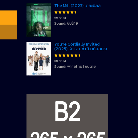
The Mill (2023) เดอะมิลล์
994
Sound: ซับไทย
You’re Cordially Invited
(2025) รักแสบซ่า วิวาห์อลเวง
994
Sound: พากย์ไทย | ซับไทย