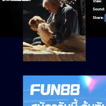
View:
Sound:
Share: