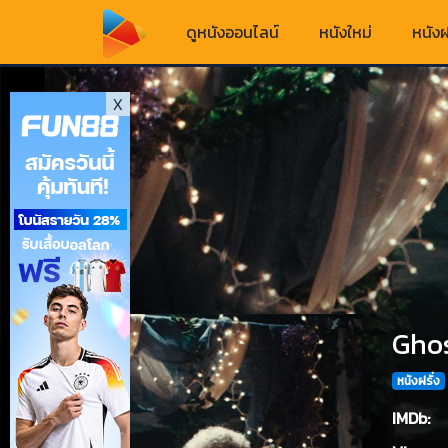
ดูหนังออนไลน์
หนังใหม่
หนังฝ
X
Ghos
หนังฝรั่ง
IMDb: