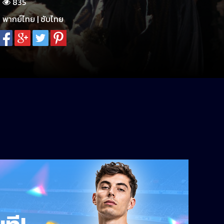
835
พากย์ไทย | ซับไทย