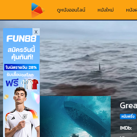
ดูหนังออนไลน์
หนังใหม่
หนังฝ
X
Grea
หนังฝรั่ง
IMDb: