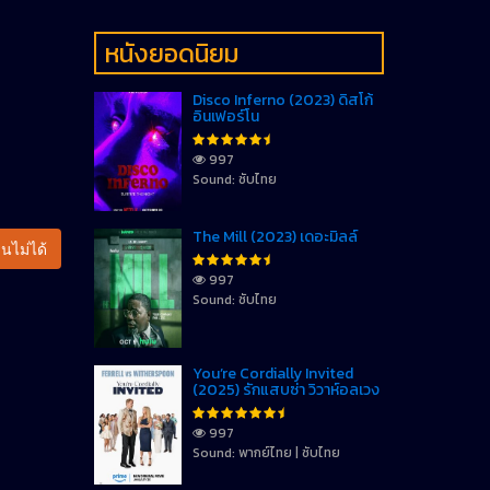
หนังยอดนิยม
Disco Inferno (2023) ดิสโก้
อินเฟอร์โน
997
Sound: ซับไทย
The Mill (2023) เดอะมิลล์
นไม่ได้
997
Sound: ซับไทย
You’re Cordially Invited
(2025) รักแสบซ่า วิวาห์อลเวง
997
Sound: พากย์ไทย | ซับไทย