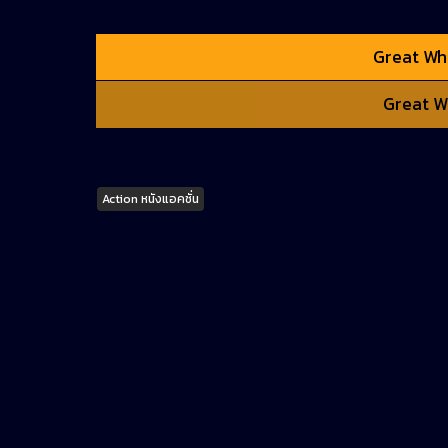
Great Whi
Great W
Tags
Action หนังแอคชั่น