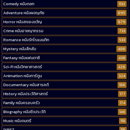
Comedy หนังตลก
1132
Adventure หนังผจญภัย
895
Horror หนังสยองขวัญ
879
Crime หนังอาชญากรรม
733
Romance หนังรักโรแมนติก
533
Mystery หนังลึกลับ
486
Fantasy หนังแฟนตาซี
438
Sci-Fi หนังวิทยาศาสตร์
426
Animation หนังการ์ตูน
324
Documentary หนังสารคดี
186
History หนังประวัติศาสตร์
177
Family หนังครอบครัว
174
Biography หนังชีวประวัติ
146
Music หนังดนตรี
118
1XBET
115