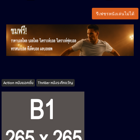
รีเฟชรหนังเล่นไม่ได้
Tags
Action หนังแอคชั่น
Thriller หนังระทึกขวัญ