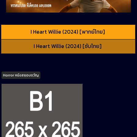
I Heart Willie (2024) [พากย์ไทย]
I Heart Willie (2024) [ซับไทย]
Tags
Horror หนังสยองขวัญ