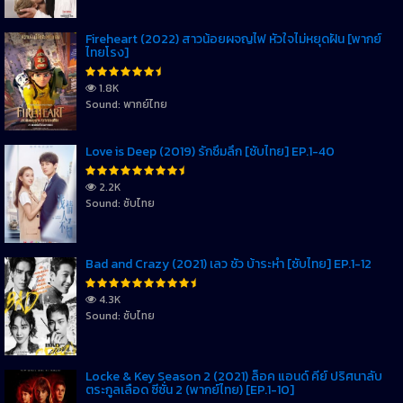
Fireheart (2022) สาวน้อยผจญไฟ หัวใจไม่หยุดฝัน [พากย์
ไทยโรง]
1.8K
Sound: พากย์ไทย
Love is Deep (2019) รักซึมลึก [ซับไทย] EP.1-40
2.2K
Sound: ซับไทย
Bad and Crazy (2021) เลว ชั่ว บ้าระห่ำ [ซับไทย] EP.1-12
4.3K
Sound: ซับไทย
Locke & Key Season 2 (2021) ล็อค แอนด์ คีย์ ปริศนาลับ
ตระกูลเลือด ซีซั่น 2 (พากย์ไทย) [EP.1-10]