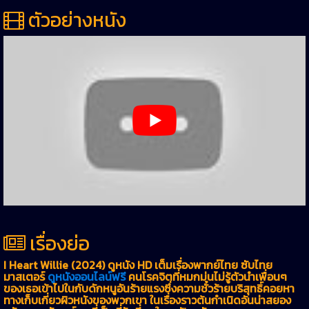
ตัวอย่างหนัง
เรื่องย่อ
I Heart Willie (2024) ดูหนัง HD เต็มเรื่องพากย์ไทย ซับไทย
มาสเตอร์
ดูหนังออนไลน์ฟรี
คนโรคจิตที่หมกมุ่นไม่รู้ตัวนำเพื่อนๆ
ของเธอเข้าไปในกับดักหนูอันร้ายแรงซึ่งความชั่วร้ายบริสุทธิ์คอยหา
ทางเก็บเกี่ยวผิวหนังของพวกเขา ในเรื่องราวต้นกำเนิดอันน่าสยอง