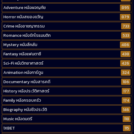
Adventure หนังผจญภัย
895
Horror หนังสยองขวัญ
879
Crime หนังอาชญากรรม
733
Romance หนังรักโรแมนติก
533
Mystery หนังลึกลับ
486
Fantasy หนังแฟนตาซี
438
Sci-Fi หนังวิทยาศาสตร์
426
Animation หนังการ์ตูน
324
Documentary หนังสารคดี
186
History หนังประวัติศาสตร์
177
Family หนังครอบครัว
174
Biography หนังชีวประวัติ
146
Music หนังดนตรี
118
1XBET
115