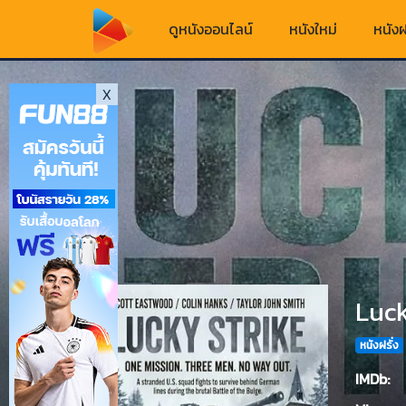
ดูหนังออนไลน์
หนังใหม่
หนังฝ
X
Luck
หนังฝรั่ง
IMDb: