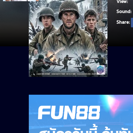
View:
Sound:
Share: