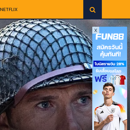
NETFLIX
X