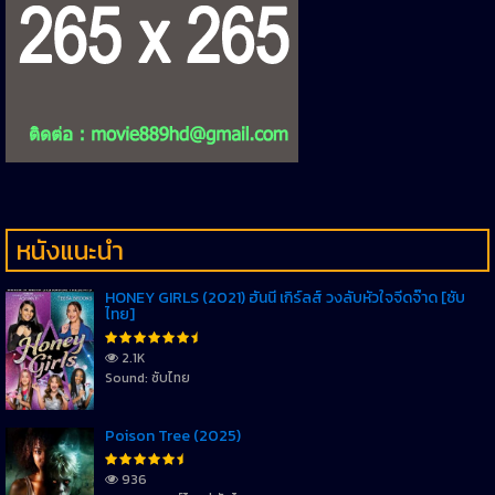
หนังแนะนำ
HONEY GIRLS (2021) ฮันนี่ เกิร์ลส์ วงลับหัวใจจี๊ดจ๊าด [ซับ
ไทย]
2.1K
Sound: ซับไทย
Poison Tree (2025)
936