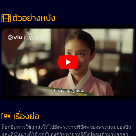
ตัวอย่างหนัง
เรื่องย่อ
ด็อกอิมสาวใช้ถูกสั่งให้ไปยังพระราชพิธีศพของพระสนมยองบิน
และที่นั่นนางก็ได้เจอกับองค์รัชทายาทผู้ซึ่งปลอมตัวมาบอกลา