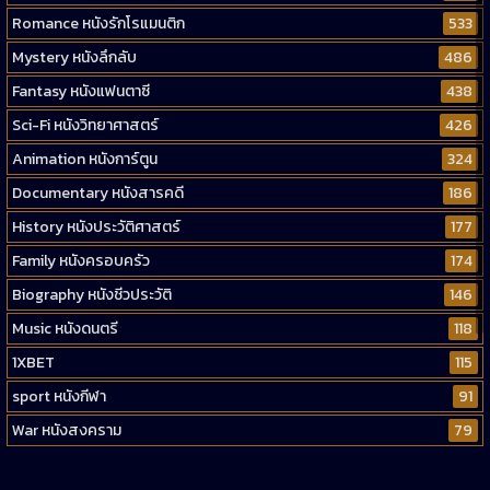
Romance หนังรักโรแมนติก
533
Mystery หนังลึกลับ
486
Fantasy หนังแฟนตาซี
438
Sci-Fi หนังวิทยาศาสตร์
426
Animation หนังการ์ตูน
324
Documentary หนังสารคดี
186
History หนังประวัติศาสตร์
177
Family หนังครอบครัว
174
Biography หนังชีวประวัติ
146
Music หนังดนตรี
118
1XBET
115
sport หนังกีฬา
91
War หนังสงคราม
79
Western หนังคาวบอยตะวันตก
52