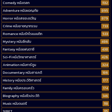
Comedy หนังตลก
1132
Adventure หนังผจญภัย
895
Horror หนังสยองขวัญ
879
Crime หนังอาชญากรรม
733
Romance หนังรักโรแมนติก
533
Mystery หนังลึกลับ
486
Fantasy หนังแฟนตาซี
438
Sci-Fi หนังวิทยาศาสตร์
426
Animation หนังการ์ตูน
324
Documentary หนังสารคดี
186
History หนังประวัติศาสตร์
177
Family หนังครอบครัว
174
Biography หนังชีวประวัติ
146
Music หนังดนตรี
118
1XBET
115