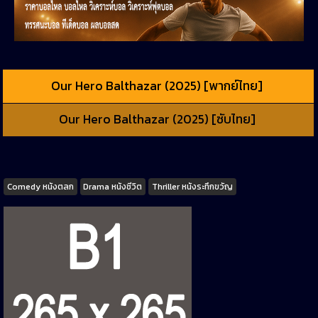
Our Hero Balthazar (2025) [พากย์ไทย]
Our Hero Balthazar (2025) [ซับไทย]
Tags
Comedy หนังตลก
Drama หนังชีวิต
Thriller หนังระทึกขวัญ