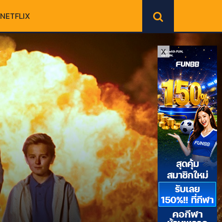
NETFLIX
X