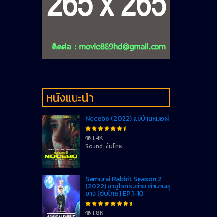
หนังแนะนำ
Nocebo (2022) แม่บ้านหมอผี
1.4K
Sound: ซับไทย
Samurai Rabbit Season 2
(2022) ซามูไรกระต่าย ตำนานอุ
ซางิ [ซับไทย] EP.1-10
1.8K