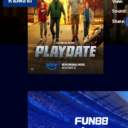
View:
Sound:
Share: