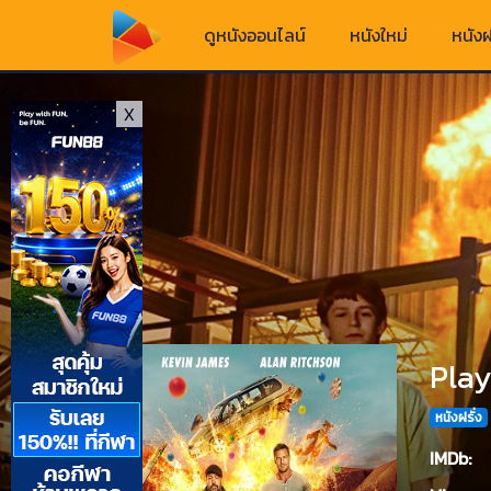
ดูหนังออนไลน์
หนังใหม่
หนังฝ
X
Play
หนังฝรั่ง
IMDb: