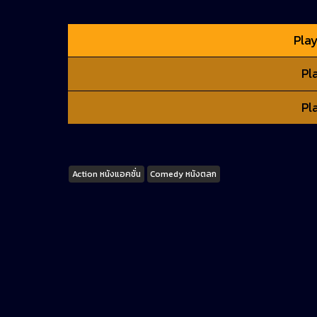
Play
Pl
Pl
Tags
Action หนังแอคชั่น
Comedy หนังตลก