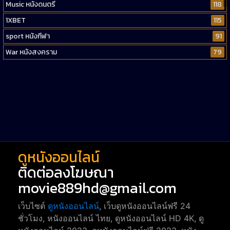
Music หนังดนตรี
118
1XBET
115
sport หนังกีฬา
91
War หนังสงคราม
79
Western หนังคาวบอยตะวันตก
52
Short หนังสั้น
38
Reality-TV หนังเรียลลิตี้ทีวี
23
war
1
ดูหนังออนไลน์
ติดต่อลงโฆษณา
movie889hd@gmail.com
เว็บไซต์
ดูหนังออนไลน์
, เว็บดูหนังออนไลน์ฟรี 24
ชั่วโมง, หนังออนไลน์ ไทย, ดูหนังออนไลน์ HD 4K, ดู