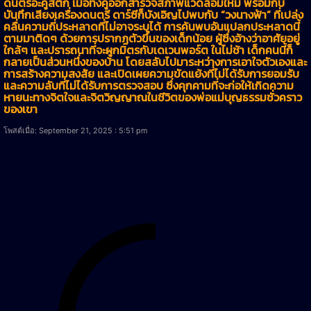
ดนตรีอะคูสติก เมื่อทั้งคู่ออกสำรวจสภาพแวดล้อมใหม่ พร้อมกับ
บันทึกเสียงเครื่องดนตรี ดาร์ซีก็บังเอิญไปพบกับ “วงนางฟ้า” ที่เปล่ง
คลื่นความถี่ประหลาดที่ไม่อาจระบุได้ การค้นพบอันแปลกประหลาดนี้
ตามมาติดๆ ด้วยการปรากฏตัวขึ้นของเด็กน้อย ผู้ซึ่งอ้างว่าอาศัยอยู่
ใกล้ๆ และปรารถนาที่จะผูกมิตรกับเดเวนพอร์ต ในไม่ช้า เด็กคนนี้ก็
กลายเป็นส่วนหนึ่งของบ้าน โดยสลับไปมาระหว่างการเอาใจตัวเองและ
การสร้างความสงสัย และเปิดเผยความขัดแย้งที่ไม่ได้รับการยอมรับ
และความลับที่ไม่ได้รับการตรวจสอบ ซึ่งคุกคามที่จะก่อให้เกิดความ
หายนะทางจิตใจและจิตวิญญาณในชีวิตของพ่อแม่บุญธรรมชั่วคราว
ของเขา
โพสต์เมื่อ: September 21, 2025 : 5:51 pm