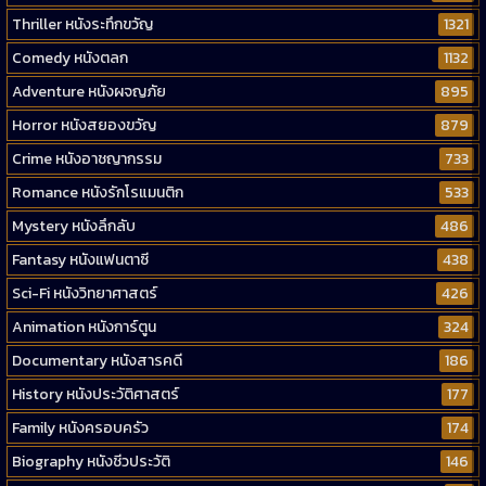
Thriller หนังระทึกขวัญ
1321
Comedy หนังตลก
1132
Adventure หนังผจญภัย
895
Horror หนังสยองขวัญ
879
Crime หนังอาชญากรรม
733
Romance หนังรักโรแมนติก
533
Mystery หนังลึกลับ
486
Fantasy หนังแฟนตาซี
438
Sci-Fi หนังวิทยาศาสตร์
426
Animation หนังการ์ตูน
324
Documentary หนังสารคดี
186
History หนังประวัติศาสตร์
177
Family หนังครอบครัว
174
Biography หนังชีวประวัติ
146