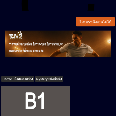
รีเฟชรหนังเล่นไม่ได้
Tags
Horror หนังสยองขวัญ
Mystery หนังลึกลับ