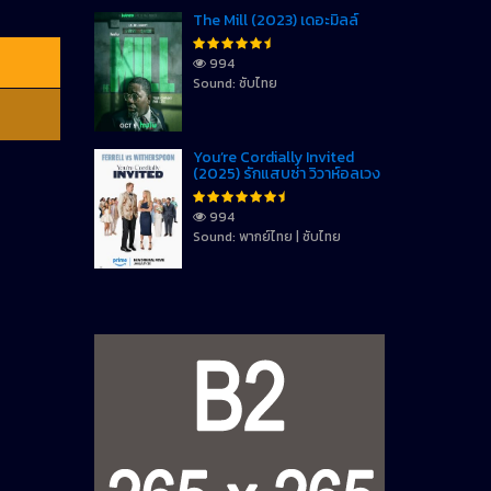
The Mill (2023) เดอะมิลล์
994
Sound: ซับไทย
You’re Cordially Invited
(2025) รักแสบซ่า วิวาห์อลเวง
994
Sound: พากย์ไทย | ซับไทย