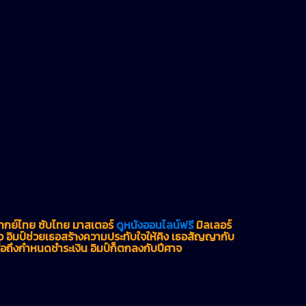
พากย์ไทย ซับไทย มาสเตอร์
ดูหนังออนไลน์ฟรี
มิลเลอร์
อิมป์ช่วยเธอสร้างความประทับใจให้คิง เธอสัญญากับ
ื่อถึงกำหนดชำระเงิน อิมป์ก็ตกลงกับปีศาจ