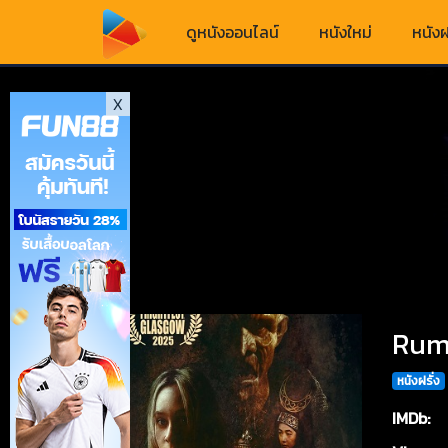
ดูหนังออนไลน์
หนังใหม่
หนังฝ
X
Rump
หนังฝรั่ง
IMDb: